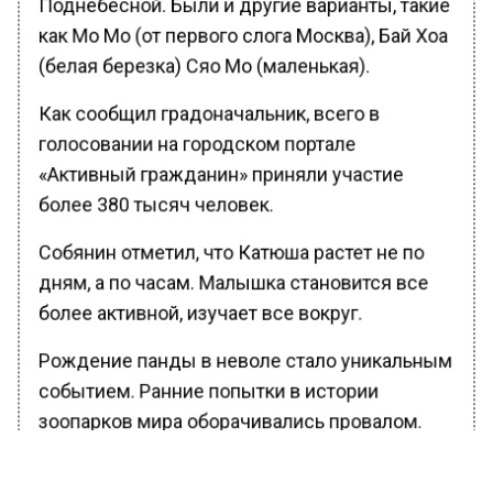
Поднебесной. Были и другие варианты, такие
как Мо Мо (от первого слога Москва), Бай Хоа
(белая березка) Сяо Мо (маленькая).
Как сообщил градоначальник, всего в
голосовании на городском портале
«Активный гражданин» приняли участие
более 380 тысяч человек.
Собянин отметил, что Катюша растет не по
дням, а по часам. Малышка становится все
более активной, изучает все вокруг.
Рождение панды в неволе стало уникальным
событием. Ранние попытки в истории
зоопарков мира оборачивались провалом.
Однако панды Диндин и Жуи справились с
задачей и с первого раза зачали ребенка.