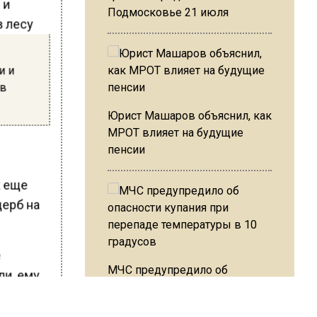
Подмосковье 21 июля
и и
 в
Юрист Машаров объяснил, как
МРОТ влияет на будущие
пенсии
к еще
щерб на
е
МЧС предупредило об
ли, ему
опасности купания при
перепаде температуры в 10