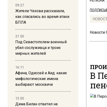
РЕГИОНА".
09:27
ПОДПИСЫВ
Жители Чехова рассказали,
как спасались во время атаки
НОВОС
БПЛА
Новости
21:50
Под Севастополем военный
убил сослуживца и троих
мирных жителей
ПРОИ
16:11
В П
Афина, Одиссей и Аид: какие
мифологические имена
пен
выбирают москвичи
13:50
Дима Билан ответил на