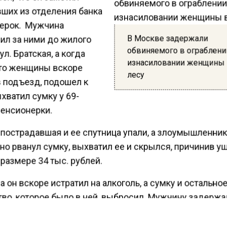
ших из отделения банка
ерок. Мужчина
В Москве задержали
ил за ними до жилого
обвиняемого в ограблени
ул. Братская, а когда
изнасиловании женщины
что женщины вскоре
лесу
в подъезд, подошел к
хватил сумку у 69-
пенсионерки.
о пострадавшая и ее спутница упали, а злоумышленни
но рванул сумку, выхватил ее и скрылся, причинив у
размере 34 тыс. рублей.
 он вскоре истратил на алкоголь, а сумку и остально
во, которое было в ней, выбросил. Мужчину задержа
ено обвинение по п. «г» ч. 2 ст. 161 УК РФ (грабеж).