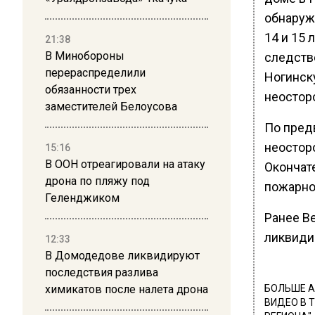
обнаруж
14 и 15 
21:38
В Минобороны
следств
перераспределили
Ногинск
обязанности трех
неостор
заместителей Белоусова
По пред
неостор
15:16
В ООН отреагировали на атаку
Окончат
дрона по пляжу под
пожарно
Геленджиком
Ранее В
ликвиди
12:33
В Домодедове ликвидируют
последствия разлива
химикатов после налета дрона
БОЛЬШЕ А
ВИДЕО В 