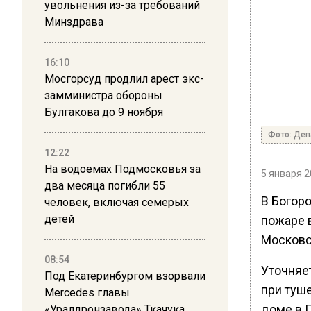
увольнения из-за требований
Минздрава
16:10
Мосгорсуд продлил арест экс-
замминистра обороны
Булгакова до 9 ноября
Фото: Де
12:22
На водоемах Подмосковья за
5 января 2
два месяца погибли 55
В Богор
человек, включая семерых
детей
пожаре 
Московс
08:54
Уточняет
Под Екатеринбургом взорвали
при туш
Mercedes главы
доме в 
«Уралдронзавода» Ткачука