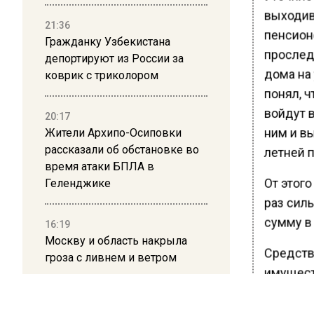
выходив
21:36
пенсион
Гражданку Узбекистана
прослед
депортируют из России за
дома на 
коврик с триколором
понял, 
войдут 
20:17
ним и вы
Жители Архипо-Осиповки
рассказали об обстановке во
летней 
время атаки БПЛА в
От этог
Геленджике
раз силь
сумму в 
16:19
Москву и область накрыла
Средства
гроза с ливнем и ветром
имущест
предъявл
12:24