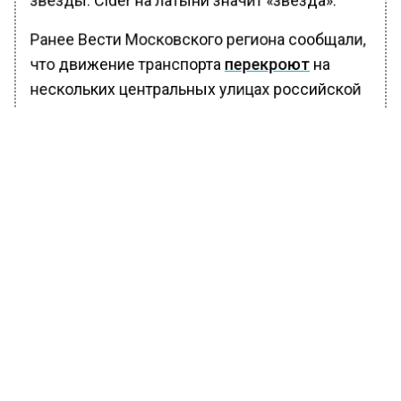
звезды. Cider на латыни значит «звезда».
Ранее Вести Московского региона сообщали,
что движение транспорта
перекроют
на
нескольких центральных улицах российской
столицы из-за проведения праздничных
богослужений 6 и 7 января, сказано в
телеграм-канале столичной Госавтоинспекци.
БОЛЬШЕ АКТУАЛЬНЫХ НОВОСТЕЙ И ЭКСКЛЮЗИВНЫХ
ВИДЕО В ТЕЛЕГРАМ-КАНАЛЕ "ВЕСТИ МОСКОВСКОГО
РЕГИОНА".
ПОДПИШИСЬ!
ПОДПИСЫВАЙТЕСЬ НА МОСРЕГИОН:
НОВОСТИ
ДЗЕН
ТЕЛЕГРАМ