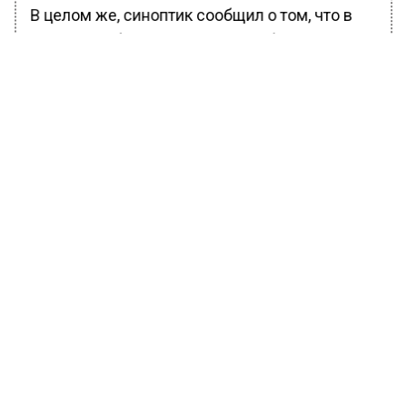
В целом же, синоптик сообщил о том, что в
Москве и области температура будет
держаться на отметке -19…-25 градусов до
окончания новогодних каникул. После
праздников регион ждет постепенное
потепление.
Ранее Вести Московского региона сообщали,
что мэр Москвы Сергей Собянин
отметил
,
что прошлый год был одним из самых
результативных для метростроения в
Москве. Он поделился успехами в своем
личном блоге.
БОЛЬШЕ АКТУАЛЬНЫХ НОВОСТЕЙ И ЭКСКЛЮЗИВНЫХ
ВИДЕО В ТЕЛЕГРАМ-КАНАЛЕ "ВЕСТИ МОСКОВСКОГО