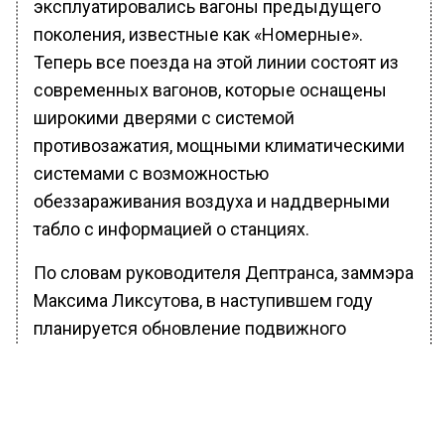
эксплуатировались вагоны предыдущего
поколения, известные как «Номерные».
Теперь все поезда на этой линии состоят из
современных вагонов, которые оснащены
широкими дверями с системой
противозажатия, мощными климатическими
системами с возможностью
обеззараживания воздуха и наддверными
табло с информацией о станциях.
По словам руководителя Дептранса, заммэра
Максима Ликсутова, в наступившем году
планируется обновление подвижного
состава на Замоскворецкой линии. Теперь
увеличится количество пассажиров,
которым станет комфортнее и безопаснее
ездить на метро.