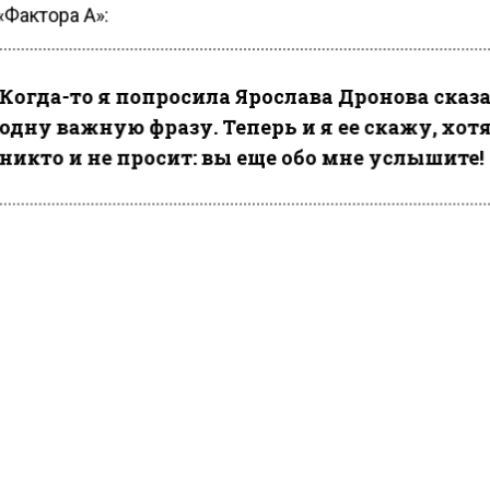
Фактора А»:
Когда-то я попросила Ярослава Дронова сказ
одну важную фразу. Теперь и я ее скажу, хот
никто и не просит: вы еще обо мне услышите!
я SHAMAN
вспомнил
про Пугачеву и заявил, что тогда 
ворили все участники проекта. Певец считает, что в
имадонна проявила фанатскую любовь. Он заявил:
И я очень рад, что в рядах моих поклонниц
прибыло.