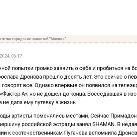
нтство городских новостей "Москва"
2024, 06:17
чной попытки громко заявить о себе и пробиться на 
рослава Дронова прошло десять лет. Это сейчас о пе
говорят все. Однако впервые он появился на телеэк
«Фактор А», но не дошел до конца. Восседавшая в ж
 не дала ему путевку в жизнь.
годы артисты поменялись местами. Сейчас Примадон
а вершину российской эстрады занял SHAMAN. В неда
ии к соотечественникам Пугачева вспомнила Дроно