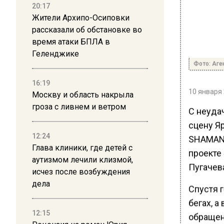
20:17
Жители Архипо-Осиповки
рассказали об обстановке во
время атаки БПЛА в
Геленджике
Фото: Аге
16:19
10 января 
Москву и область накрыла
гроза с ливнем и ветром
С неуда
сцену Я
12:24
SHAMAN 
Глава клиники, где детей с
проекте 
аутизмом лечили клизмой,
Пугачева
исчез после возбуждения
дела
Спустя 
бегах, 
12:15
обращен