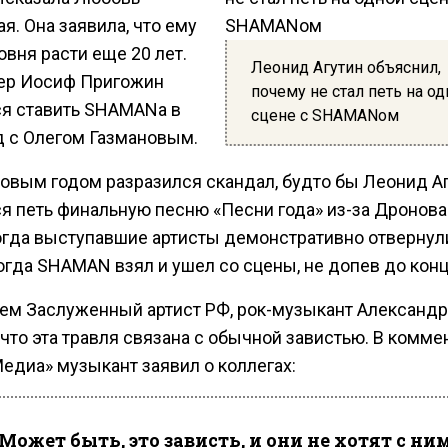
я. Она заявила, что ему
овня расти еще 20 лет.
Леонид Агутин объяснил,
р Иосиф Пригожин
почему не стал петь на о
ся ставить SHAMANа в
сцене с SHAMANом
д с Олегом Газмановым.
овым годом разразился скандал, будто бы Леонид А
я петь финальную песню «Песни года» из-за Дронова
тогда выступавшие артисты демонстративно отвернул
огда SHAMAN взял и ушел со сцены, не допев до конц
ем Заслуженный артист РФ, рок-музыкант Александ
 что эта травля связана с обычной завистью. В комме
едиа» музыкант заявил о коллегах:
Может быть, это зависть, и они не хотят с ни