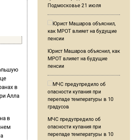
Подмосковье 21 июля
Юрист Машаров объяснил, как
МРОТ влияет на будущие
пенсии
большую
вце
ранах в
юри Алла
на в
МЧС предупредило об
внем
опасности купания при
перепаде температуры в 10
ва