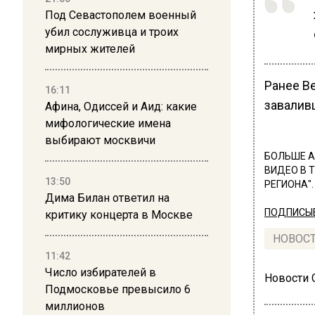
Под Севастополем военный
убил сослуживца и троих
мирных жителей
Ранее В
16:11
заваливш
Афина, Одиссей и Аид: какие
мифологические имена
выбирают москвичи
БОЛЬШЕ А
ВИДЕО В 
13:50
РЕГИОНА".
Дима Билан ответил на
ПОДПИСЫВ
критику концерта в Москве
НОВОС
11:42
Число избирателей в
Новости
Подмосковье превысило 6
миллионов