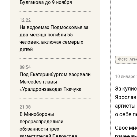
Булгакова до 9 ноября
12:22
На водоемах Подмосковья за
два месяца погибли 55
человек, включая семерых
детей
Фото: Аге
08:54
Под Екатеринбургом взорвали
10 января 
Mercedes главы
За кули
«Уралдронзавода» Ткачука
Ярослав
артисты
21:38
о себе п
В Минобороны
перераспределили
Свое мн
обязанности трех
ранее в
заместителей Белоусова