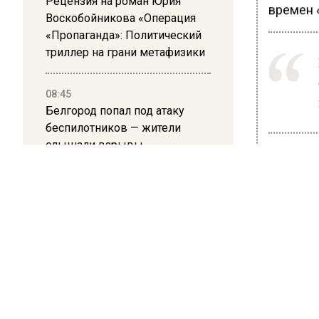
Рецензия на роман Юрия
времен «
Воскобойникова «Операция
«Пропаганда»: Политический
триллер на грани метафизики
08:45
Белгород попал под атаку
беспилотников — жители
слышали взрывы
Сегодн
фразу го
его, Пр