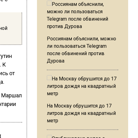
дной
Россиянам объяснили, можно
ли пользоваться Telegram
после обвинений против
гутин
Дурова
. К
ись от
а.
р Маршал
нтарии
На Москву обрушится до 17
литров дождя на квадратный
метр
м