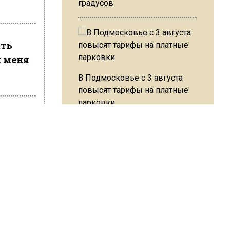
градусов
ать
я меня
В Подмосковье с 3 августа
повысят тарифы на платные
парковки
эту
спомнив
Из-за ливня и грозы в Москве
могут отменить рейсы