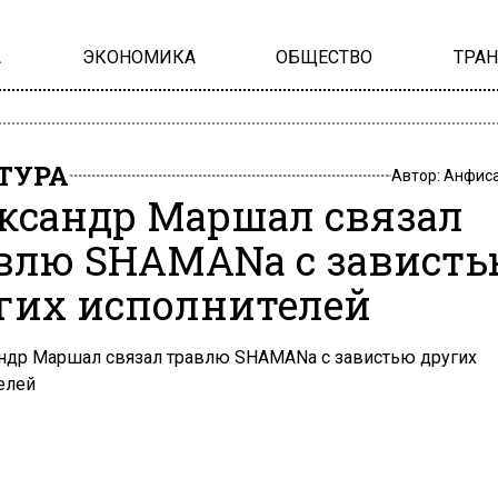
А
ЭКОНОМИКА
ОБЩЕСТВО
ТРА
ТУРА
Автор:
Анфиса
ксандр Маршал связал
влю SHAMANа с завист
гих исполнителей