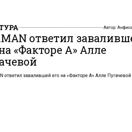
ТУРА
Автор:
Анфиса
MAN ответил заваливш
 на «Факторе А» Алле
ачевой