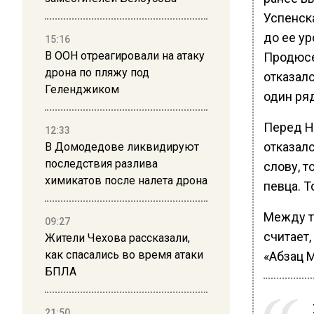
Успенска
до ее ур
15:16
В ООН отреагировали на атаку
Продюсе
дрона по пляжу под
отказал
Геленджиком
один ря
Перед Н
12:33
отказалс
В Домодедове ликвидируют
последствия разлива
слову, 
химикатов после налета дрона
певца. Т
Между т
09:27
считает,
Жители Чехова рассказали,
как спасались во время атаки
«Абзац М
БПЛА
21:50