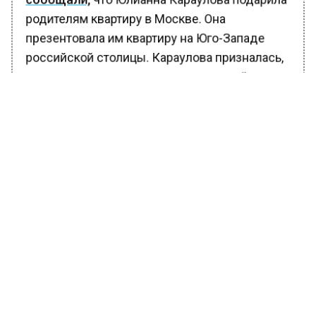
сообщали,
что Юлианна Караулова подарила
родителям квартиру в Москве. Она
презентовала им квартиру на Юго-Западе
российской столицы. Караулова призналась,
что захотела сделать родителям такой
подарок 10 лет назад.
БОЛЬШЕ АКТУАЛЬНЫХ НОВОСТЕЙ И ЭКСКЛЮЗИВНЫХ
ВИДЕО В ТЕЛЕГРАМ-КАНАЛЕ "ВЕСТИ МОСКОВСКОГО
РЕГИОНА".
ПОДПИШИСЬ!
ПОДПИСЫВАЙТЕСЬ НА МОСРЕГИОН:
НОВОСТИ
ДЗЕН
ТЕЛЕГРАМ
Новости СМИ2