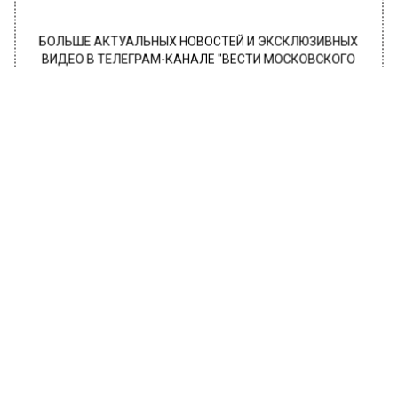
БОЛЬШЕ АКТУАЛЬНЫХ НОВОСТЕЙ И ЭКСКЛЮЗИВНЫХ
ВИДЕО В ТЕЛЕГРАМ-КАНАЛЕ "ВЕСТИ МОСКОВСКОГО
РЕГИОНА".
ПОДПИШИСЬ!
ПОДПИСЫВАЙТЕСЬ НА МОСРЕГИОН:
НОВОСТИ
ДЗЕН
ТЕЛЕГРАМ
Новости СМИ2
ПРОИСШЕСТВИЯ
Автор:
Ирина Ушакова
В Москве медики спасли впавшую в
кому после пластики женщину