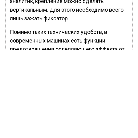
аналитик, крепление можно сделать
вертикальным. Для этого необходимо всего
лишь зажать фиксатор.
Помимо таких технических удобств, в
современных машинах есть функции
предотвращения ослепляющего эффекта от
зеркал заднего вида. Но это работает только
в том случае, если на них установлены
светодиоды. То есть зеркало должно быть
электрохромным. Еще одной полезной
опцией является система контроля давления
в шинах, которая установлена на некоторых
премиальных и люксовых иномарках:
Однако у представителей