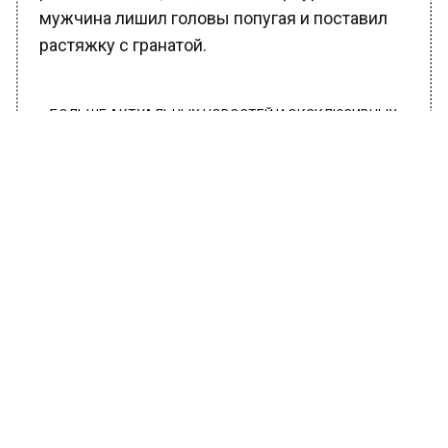
мужчина лишил головы попугая и поставил
растяжку с гранатой.
БОЛЬШЕ АКТУАЛЬНЫХ НОВОСТЕЙ И ЭКСКЛЮЗИВНЫХ
ВИДЕО В ТЕЛЕГРАМ-КАНАЛЕ "ВЕСТИ МОСКОВСКОГО
РЕГИОНА".
ПОДПИШИСЬ!
ПОДПИСЫВАЙТЕСЬ НА МОСРЕГИОН:
НОВОСТИ
ДЗЕН
ТЕЛЕГРАМ
Новости СМИ2