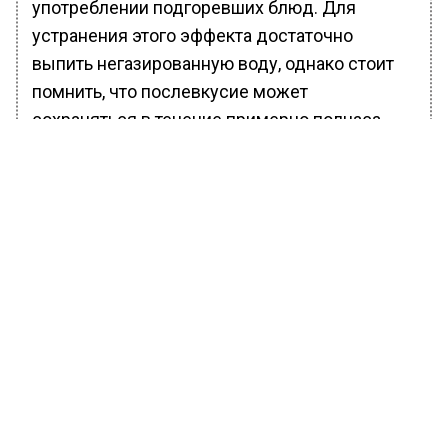
употреблении подгоревших блюд. Для
устранения этого эффекта достаточно
выпить негазированную воду, однако стоит
помнить, что послевкусие может
сохраняться в течение примерно полчаса.
Также горечь может быть результатом
употребления орехов и семечек, которые
содержат жирные кислоты. Разлагаясь, они
образуют определенные химические
соединения, уточнил врач.
Но чаще всего в числе причин появления
горечи во рту называются патологии
пищеварительной системы: поражения
пищевода, желудка, печени, поджелудочной
железы или даже кишечника. Поэтому