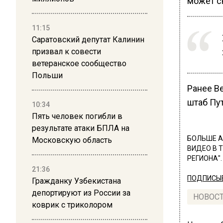
может с
11:15
Саратовский депутат Калинин
призвал к совести
ветеранское сообщество
Польши
Ранее В
штаб Пут
10:34
Пять человек погибли в
результате атаки БПЛА на
БОЛЬШЕ А
Московскую область
ВИДЕО В 
РЕГИОНА".
21:36
ПОДПИСЫВ
Гражданку Узбекистана
депортируют из России за
НОВОС
коврик с триколором