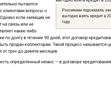
ятельно пытаются
Россиянам подсказали, ка
с клиентами вопросы о
выгодно взять кредит в 
 Однако если заемщик не
году
на связь или не
вляет какие-либо
 по долгу в течение 90 дней, этот договор кредитов
ыть продан коллекторам. Такой процесс называется 
 от трех до девяти месяцев.
есть определенный нюанс — в договоре кредитовани
быть указаны данные возможности банка по переус
 Всего существует четыре вида долгов, которые банк
вору цессии продать коллекторам — кредитный, дого
МФО, договор подряда и поставки.
ести Московского региона
сообщали
, что эксперт М
 дала пять советов по оформлению займов в 2024 год