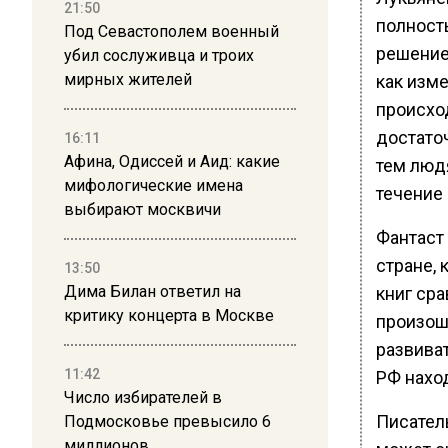
21:50
полност
Под Севастополем военный
решение
убил сослуживца и троих
мирных жителей
как изм
происход
достато
16:11
Афина, Одиссей и Аид: какие
тем люд
мифологические имена
течение 
выбирают москвичи
Фантаст 
стране, 
13:50
Дима Билан ответил на
книг сра
критику концерта в Москве
произош
развиват
11:42
РФ нахо
Число избирателей в
Писател
Подмосковье превысило 6
миллионов