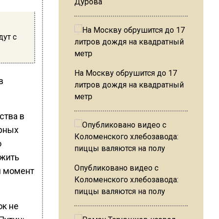
Дурова
ут с
На Москву обрушится до 17
в
литров дождя на квадратный
метр
ства в
ярных
о
лжить
Опубликовано видео с
й момент
Коломенского хлебозавода:
пиццы валяются на полу
ок не