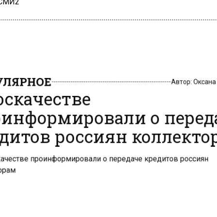
 СМИ2
ЛЯРНОЕ
Автор:
Оксан
оскачестве
информировали о перед
дитов россиян коллект