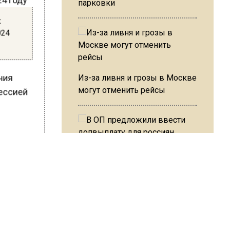
парковки
к
2024
Из-за ливня и грозы в Москве
ания
могут отменить рейсы
цессией
я
тупке
 может
В ОП предложили ввести
вор
допвыплату для россиян
после 70 лет
инфина
у.