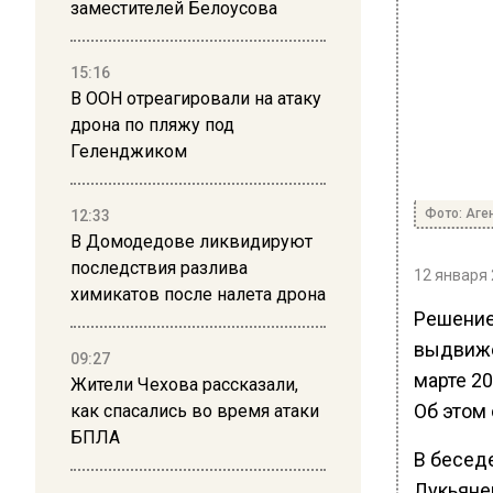
заместителей Белоусова
15:16
В ООН отреагировали на атаку
дрона по пляжу под
Геленджиком
Фото: Аге
12:33
В Домодедове ликвидируют
последствия разлива
12 января 
химикатов после налета дрона
Решение
выдвиже
09:27
марте 2
Жители Чехова рассказали,
Об этом 
как спасались во время атаки
БПЛА
В бесед
Лукьянен