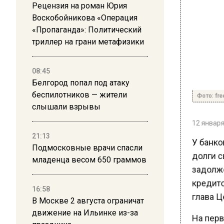
Рецензия на роман Юрия
Воскобойникова «Операция
«Пропаганда»: Политический
триллер на грани метафизики
08:45
Белгород попал под атаку
Фото: free
беспилотников — жители
слышали взрывы
12 января 
21:13
У банко
Подмосковные врачи спасли
долги св
младенца весом 650 граммов
задолже
кредито
16:58
глава Ц
В Москве 2 августа ограничат
движение на Ильинке из-за
На перв