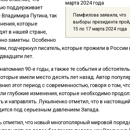
ью поддерживает
Памфилова заявила, что
 Владимира Путина, так
выборы президента пройд
енения, которые
15 по 17 марта 2024 года
ят в нашей стране,
чно заметны. Особенно
ям, подчеркнул писатель, которые прожили в России 
двадцати лет.
напомнил 90-е годы, а также те события и обстоятель
которые имели место десять лет назад. Автор попул
внил этот период с современностью, говоря о том, чт
ли глубокие изменения, которые необходимо продо
ь и направлять. Лукьяненко отметил, что в настоящи
дится под серьезным давлением Запада.
ь отметил, что новый многополярный мировой поряд