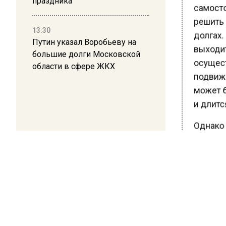
праздника
самосто
решить 
13:30
долгах.
Путин указал Воробьеву на
выходит 
большие долги Московской
осущест
области в сфере ЖКХ
подвижки
может б
и длится
Однако 
должны 
займов.
по дого
займа с 
Ранее В
Дайнеко