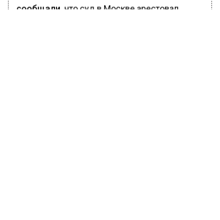
сообщали,
что суд в Москве арестовал
гражданина США по обвинению в попытке
сбыта наркотиков.
БОЛЬШЕ АКТУАЛЬНЫХ НОВОСТЕЙ И ЭКСКЛЮЗИВНЫХ
ВИДЕО В ТЕЛЕГРАМ-КАНАЛЕ "ВЕСТИ МОСКОВСКОГО
РЕГИОНА".
ПОДПИШИСЬ!
ПОДПИСЫВАЙТЕСЬ НА МОСРЕГИОН:
НОВОСТИ
ДЗЕН
ТЕЛЕГРАМ
Новости СМИ2