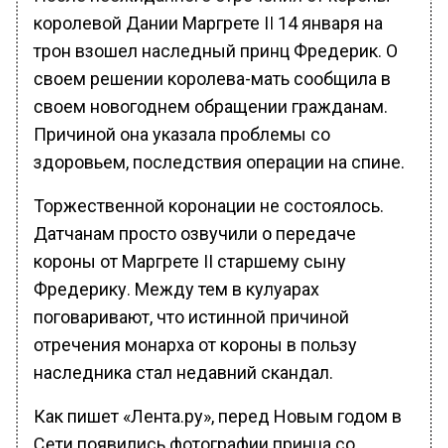
королевой Дании Маргрете II 14 января на
трон взошел наследный принц Фредерик. О
своем решении королева-мать сообщила в
своем новогоднем обращении гражданам.
Причиной она указала проблемы со
здоровьем, последствия операции на спине.
Торжественной коронации не состоялось.
Датчанам просто озвучили о передаче
короны от Маргрете II старшему сыну
Фредерику. Между тем в кулуарах
поговаривают, что истинной причиной
отречения монарха от короны в пользу
наследника стал недавний скандал.
Как пишет «Лента.ру», перед Новым годом в
Сети появились фотографии принца со