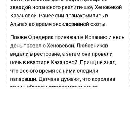
звездой испанского реалити-шоу Хеновевой
Казановой. Ранее они познакомились в
Альпах во время эксклюзивной охоты.
Позже Фредерик приезжал в Испанию и весь
день провел с Хеновевой. Любовников
видели в ресторане, а затем они провели
ночь в квартире Казановой. Принц не знал,
что все это время за ними следили
папарацци. Датчане думают, что королева
таким образом отгородила сына от
последствий.
Ранее Вести Московского региона
сообщали
, что Daily Mail обнародовала
запись о смерти британской королевы
Елизаветы II во сне.