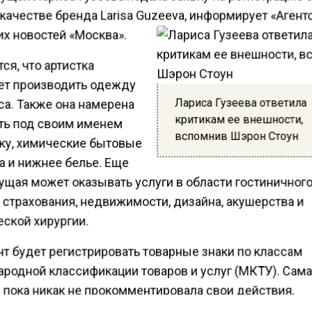
качестве бренда Larisa Guzeeva, информирует «Агент
их новостей «Москва».
ся, что артистка
ет производить одежду
Лариса Гузеева ответила
са. Также она намерена
критикам ее внешности,
ть под своим именем
вспомнив Шэрон Стоун
ку, химические бытовые
а и нижнее белье. Еще
ущая может оказывать услуги в области гостиничног
 страхования, недвижимости, дизайна, акушерства и
еской хирургии.
нт будет регистрировать товарные знаки по классам
родной классификации товаров и услуг (МКТУ). Сам
а пока никак не прокомментировала свои действия.