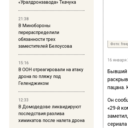
«Уралдронзавода» Ткачука
21:38
В Минобороны
перераспределили
обязанности трех
Фото: free
заместителей Белоусова
16 января 
15:16
В ООН отреагировали на атаку
Бывший 
дрона по пляжу под
раскрыв
Геленджиком
пацана. 
Он сообщ
12:33
В Домодедове ликвидируют
«29-й к
последствия разлива
заметил,
химикатов после налета дрона
сериала 