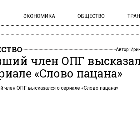
А
ЭКОНОМИКА
ОБЩЕСТВО
ТРА
СТВО
Автор:
Ири
ший член ОПГ высказа
ериале «Слово пацана»