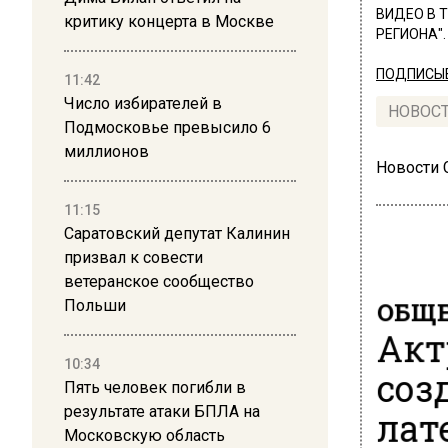
ВИДЕО В 
критику концерта в Москве
РЕГИОНА".
ПОДПИСЫВ
11:42
Число избирателей в
НОВОС
Подмосковье превысило 6
миллионов
Новости
11:15
Саратовский депутат Калинин
призвал к совести
ветеранское сообщество
ОБЩЕ
Польши
Акт
10:34
соз
Пять человек погибли в
результате атаки БПЛА на
лат
Московскую область