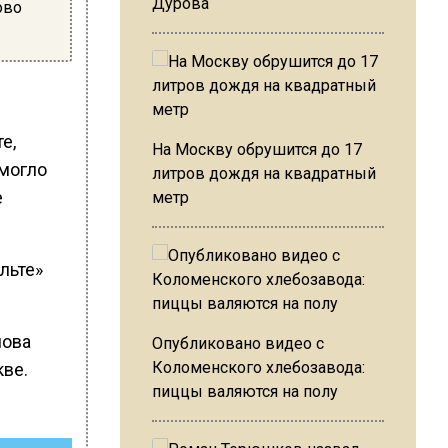
Дурова
ово
е,
На Москву обрушится до 17
 могло
литров дождя на квадратный
е
метр
льте»
лова
Опубликовано видео с
Коломенского хлебозавода:
кве.
пиццы валяются на полу