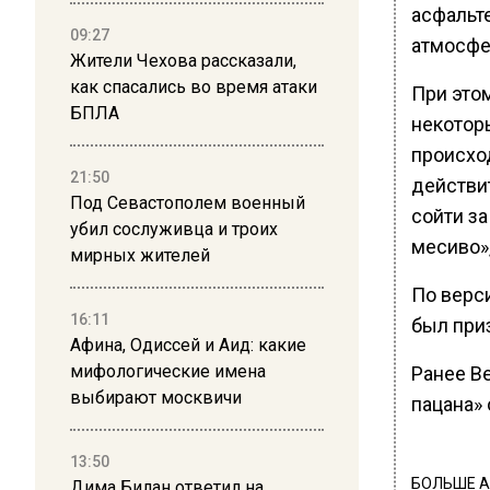
асфальт
09:27
атмосфе
Жители Чехова рассказали,
как спасались во время атаки
При это
БПЛА
некотор
происход
21:50
действит
Под Севастополем военный
сойти з
убил сослуживца и троих
месиво»
мирных жителей
По верси
16:11
был приз
Афина, Одиссей и Аид: какие
мифологические имена
Ранее В
выбирают москвичи
пацана» 
13:50
БОЛЬШЕ А
Дима Билан ответил на