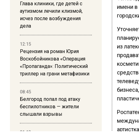
Глава клиники, где детей с
имени в 
аутизмом лечили клизмой,
городск
исчез после возбуждения
дела
Уточняет
планиру
12:15
из латек
Рецензия на роман Юрия
продава
Воскобойникова «Операция
космети
«Пропаганда»: Политический
средств
триллер на грани метафизики
телевед
бизнеса,
08:45
пластич
Белгород попал под атаку
беспилотников — жители
Роспате
слышали взрывы
междуна
артистк
21:13