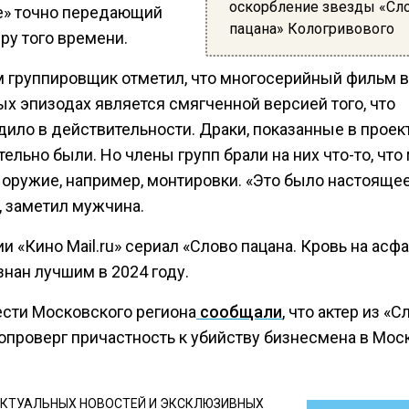
оскорбление звезды «Сл
е» точно передающий
пацана» Кологривового
ру того времени.
м группировщик отметил, что многосерийный фильм в
ых эпизодах является смягченной версией того, что
ило в действительности. Драки, показанные в проект
ельно были. Но члены групп брали на них что-то, что
а оружие, например, монтировки. «Это было настояще
, заметил мужчина.
и «Кино Mail.ru» сериал «Слово пацана. Кровь на асфа
нан лучшим в 2024 году.
ести Московского региона
сообщали
, что актер из «С
опроверг причастность к убийству бизнесмена в Мос
КТУАЛЬНЫХ НОВОСТЕЙ И ЭКСКЛЮЗИВНЫХ