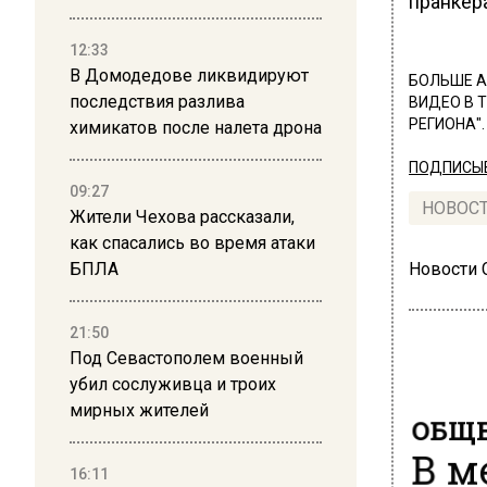
пранкер
12:33
В Домодедове ликвидируют
БОЛЬШЕ А
последствия разлива
ВИДЕО В 
РЕГИОНА".
химикатов после налета дрона
ПОДПИСЫВ
09:27
НОВОС
Жители Чехова рассказали,
как спасались во время атаки
БПЛА
Новости
21:50
Под Севастополем военный
убил сослуживца и троих
мирных жителей
ОБЩЕ
В м
16:11