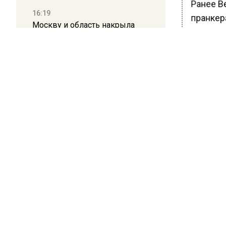
Ранее В
16:19
пранкер
Москву и область накрыла
гроза с ливнем и ветром
БОЛЬШЕ А
ВИДЕО В 
12:24
РЕГИОНА".
Глава клиники, где детей с
аутизмом лечили клизмой,
ПОДПИСЫВ
исчез после возбуждения
дела
НОВОС
Новости
ОБЩЕ