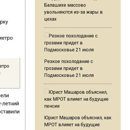
Балашихе массово
увольняются из-за жары в
цехах
орку
Резкое похолодание с
етро
грозами придет в
и
Подмосковье 21 июля
вели
9-летний
оставили
Юрист Машаров объяснил, как
МРОТ влияет на будущие