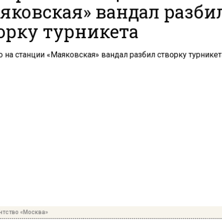
яковская» вандал разби
орку турникета
нтство «Москва»