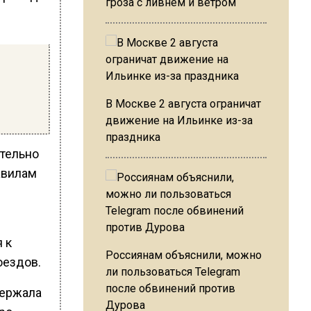
гроза с ливнем и ветром
В Москве 2 августа ограничат
движение на Ильинке из-за
праздника
тельно
авилам
 к
Россиянам объяснили, можно
оездов.
ли пользоваться Telegram
после обвинений против
держала
Дурова