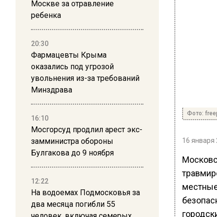
Москве за отравление
ребенка
20:30
Фармацевты Крыма
оказались под угрозой
увольнения из-за требований
Минздрава
Фото: free
16:10
Мосгорсуд продлил арест экс-
замминистра обороны
16 января 
Булгакова до 9 ноября
Московс
травмир
12:22
местные
На водоемах Подмосковья за
безопас
два месяца погибли 55
городск
человек, включая семерых