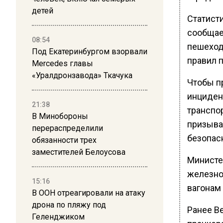
детей
Статисти
сообщае
08:54
пешеход
Под Екатеринбургом взорвали
правил п
Mercedes главы
«Уралдронзавода» Ткачука
Чтобы п
инциден
21:38
транспо
В Минобороны
призыва
перераспределили
безопас
обязанности трех
заместителей Белоусова
Министе
железно
15:16
вагонам
В ООН отреагировали на атаку
дрона по пляжу под
Ранее В
Геленджиком