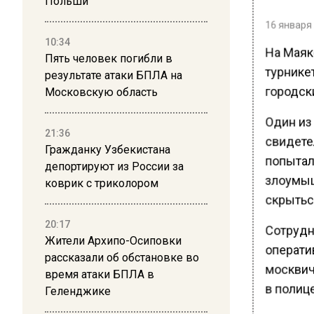
Польши
16 января 
10:34
На Маяк
Пять человек погибли в
турникет
результате атаки БПЛА на
городск
Московскую область
Один из
21:36
свидете
Гражданку Узбекистана
попытал
депортируют из России за
злоумыш
коврик с триколором
скрытьс
20:17
Сотрудн
Жители Архипо-Осиповки
операти
рассказали об обстановке во
москвич
время атаки БПЛА в
в полиц
Геленджике