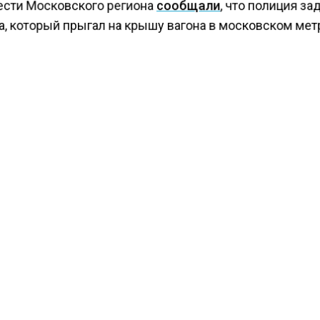
ести Московского региона
сообщали
, что полиция з
а, который прыгал на крышу вагона в московском мет
КТУАЛЬНЫХ НОВОСТЕЙ И ЭКСКЛЮЗИВНЫХ
ПОДПИ
ТЕЛЕГРАМ-КАНАЛЕ "ВЕСТИ МОСКОВСКОГО
АЙТЕСЬ НА МОСРЕГИОН:
ТИ
ДЗЕН
ТЕЛЕГРАМ
 СМИ2
СТВО
Автор:
И