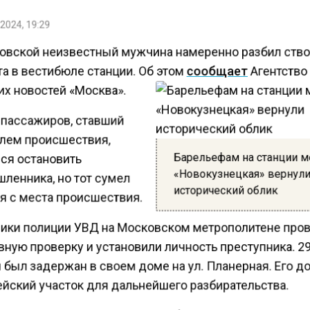
2024, 19:29
овской неизвестный мужчина намеренно разбил ств
а в вестибюле станции. Об этом
сообщает
Агентство
их новостей «Москва».
 пассажиров, ставший
лем происшествия,
Барельефам на станции м
ся остановить
«Новокузнецкая» вернул
ленника, но тот сумел
исторический облик
я с места происшествия.
ики полиции УВД на Московском метрополитене про
вную проверку и установили личность преступника. 2
 был задержан в своем доме на ул. Планерная. Его д
ейский участок для дальнейшего разбирательства.