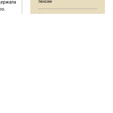
пенсии
адержала
ро.
ШИСЬ!
МЧС предупредило об
опасности купания при
перепаде температуры в 10
градусов
В Подмосковье с 3 августа
повысят тарифы на платные
ван Лабзин
парковки