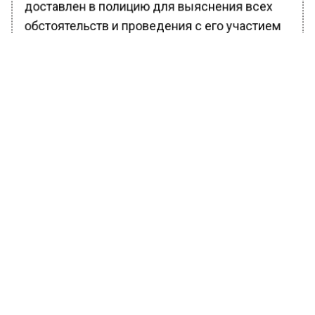
доставлен в полицию для выяснения всех
обстоятельств и проведения с его участием
следственных действий. Устанавливаются
подробности инцидента.
Ранее Вести Московского региона
сообщали
, что убитого более года назад
жителя Ступино обнаружили благодаря
прорыву трубы.
БОЛЬШЕ АКТУАЛЬНЫХ НОВОСТЕЙ И ЭКСКЛЮЗИВНЫХ
ВИДЕО В ТЕЛЕГРАМ-КАНАЛЕ "ВЕСТИ МОСКОВСКОГО
РЕГИОНА".
ПОДПИШИСЬ!
ПОДПИСЫВАЙТЕСЬ НА МОСРЕГИОН: