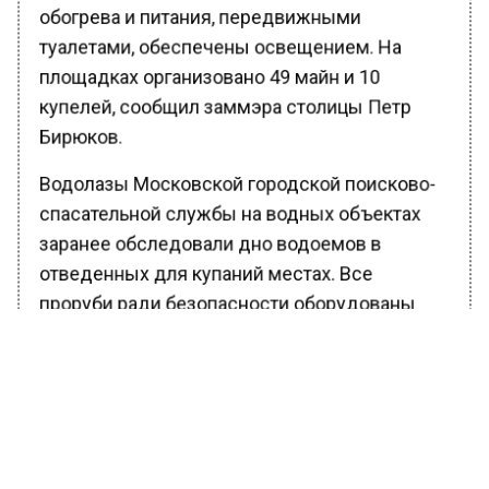
обогрева и питания, передвижными
туалетами, обеспечены освещением. На
площадках организовано 49 майн и 10
купелей, сообщил заммэра столицы Петр
Бирюков.
Водолазы Московской городской поисково-
спасательной службы на водных объектах
заранее обследовали дно водоемов в
отведенных для купаний местах. Все
проруби ради безопасности оборудованы
неподалеку от берега.
К обеспечению безопасности купаний
привлечено свыше 1,4 тыс. сотрудников
пожарно-спасательного гарнизона и
добровольцев, оснащенных