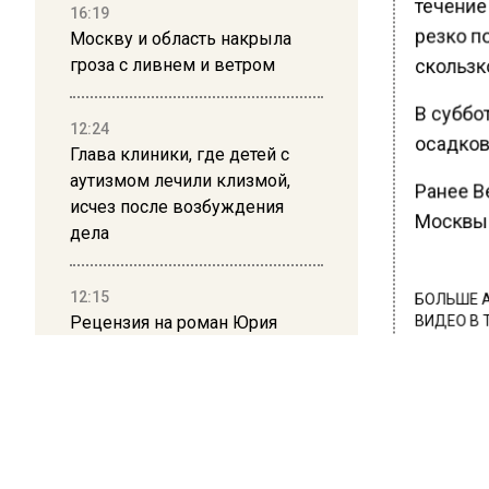
течение
16:19
резко по
Москву и область накрыла
гроза с ливнем и ветром
скользко
В суббо
12:24
осадков
Глава клиники, где детей с
аутизмом лечили клизмой,
Ранее В
исчез после возбуждения
Москвы 
дела
12:15
БОЛЬШЕ А
Рецензия на роман Юрия
ВИДЕО В 
Воскобойникова «Операция
РЕГИОНА".
«Пропаганда»: Политический
ПОДПИСЫВ
триллер на грани метафизики
НОВОС
08:45