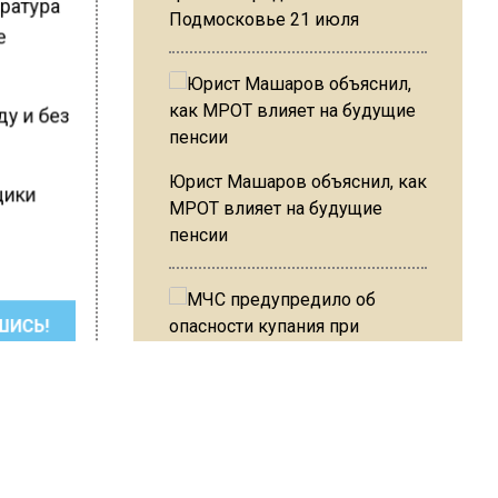
ература
Подмосковье 21 июля
же
ду и без
Юрист Машаров объяснил, как
щики
МРОТ влияет на будущие
пенсии
ШИСЬ!
МЧС предупредило об
опасности купания при
перепаде температуры в 10