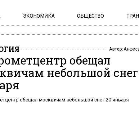
А
ЭКОНОМИКА
ОБЩЕСТВО
ТРА
ОГИЯ
Автор:
Анфиса
рометцентр обещал
квичам небольшой снег
аря