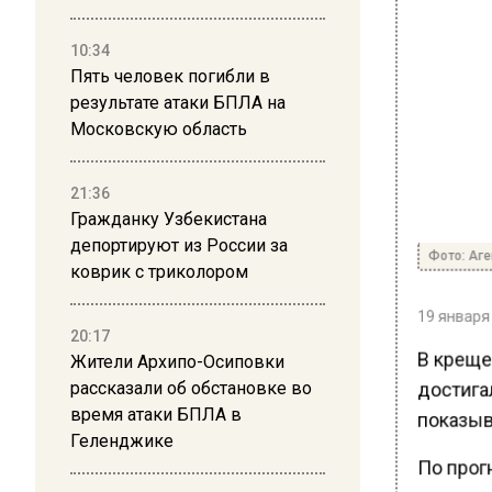
10:34
Пять человек погибли в
результате атаки БПЛА на
Московскую область
21:36
Гражданку Узбекистана
депортируют из России за
Фото: Аге
коврик с триколором
19 января 
20:17
В креще
Жители Архипо-Осиповки
достигал
рассказали об обстановке во
время атаки БПЛА в
показыва
Геленджике
По прогн