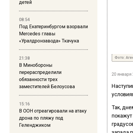
детей
08:54
Под Екатеринбургом взорвали
Mercedes главы
«Уралдронзавода» Ткачука
Фото: Аге
21:38
В Минобороны
перераспределили
20 января 
обязанности трех
Наступи
заместителей Белоусова
условия
15:16
Так, дн
В ООН отреагировали на атаку
покажут
дрона по пляжу под
градусо
Геленджиком
запада п