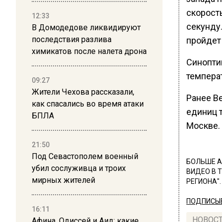
скорость
12:33
секунду
В Домодедове ликвидируют
последствия разлива
пройдет
химикатов после налета дрона
Синопти
темпера
09:27
Жители Чехова рассказали,
Ранее В
как спасались во время атаки
единиц т
БПЛА
Москве.
21:50
Под Севастополем военный
БОЛЬШЕ А
убил сослуживца и троих
ВИДЕО В 
мирных жителей
РЕГИОНА".
ПОДПИСЫВ
16:11
НОВОС
Афина, Одиссей и Аид: какие