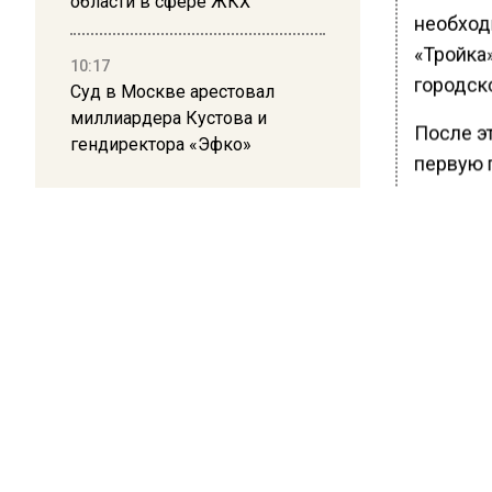
области в сфере ЖКХ
необход
«Тройка
10:17
городск
Суд в Москве арестовал
миллиардера Кустова и
После эт
гендиректора «Эфко»
первую 
восполь
оплате н
Ранее В
напомни
«Тройка»
БОЛЬШЕ А
ВИДЕО В 
РЕГИОНА".