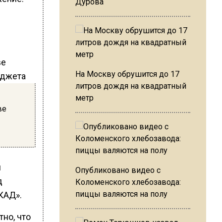
Дурова
На Москву обрушится до 17
литров дождя на квадратный
метр
ве
м
Опубликовано видео с
д
Коломенского хлебозавода:
пиццы валяются на полу
ЦКАД».
но, что