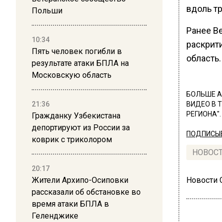
вдоль т
Польши
Ранее В
10:34
раскрит
Пять человек погибли в
область.
результате атаки БПЛА на
Московскую область
БОЛЬШЕ А
21:36
ВИДЕО В 
РЕГИОНА".
Гражданку Узбекистана
депортируют из России за
ПОДПИСЫВ
коврик с триколором
НОВОС
20:17
Жители Архипо-Осиповки
Новости
рассказали об обстановке во
время атаки БПЛА в
Геленджике