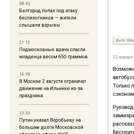
08:45
Белгород попал под атаку
беспилотников — жители
слышали взрывы
Фото: Общ
21:13
Подмосковные врачи спасли
младенца весом 650 граммов
22 января 
Возможн
16:58
автобусо
В Москве 2 августа ограничат
Только 
движение на Ильинке из-за
сэконом
праздника
Руковод
13:30
заммэра
Путин указал Воробьеву на
рассказа
большие долги Московской
бесплат