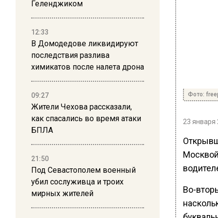
Геленджиком
12:33
В Домодедове ликвидируют
последствия разлива
химикатов после налета дрона
Фото: free
09:27
Жители Чехова рассказали,
как спасались во время атаки
23 января 
БПЛА
Открывш
Москвой
21:50
водител
Под Севастополем военный
убил сослуживца и троих
Во-втор
мирных жителей
насколь
букваль