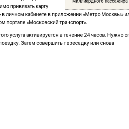
миллиардного пассажир
имо привязать карту
» в личном кабинете в приложении «Метро Москвы» и
ом портале «Московский транспорт».
ого услуга активируется в течение 24 часов. Нужно о
поездку. Затем совершить пересадку или снова
зоваться тем же маршрутом можно в течение 90 мину
а валидаторе деньги не спишутся).
ести Московского региона
сообщали
, что москвичам
ли функцию «заморозки» годовых абонементов по ка
.
КТУАЛЬНЫХ НОВОСТЕЙ И ЭКСКЛЮЗИВНЫХ
ПОДПИ
ТЕЛЕГРАМ-КАНАЛЕ "ВЕСТИ МОСКОВСКОГО