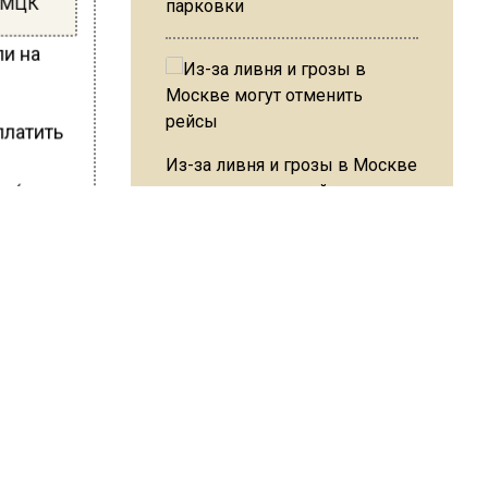
а МЦК
парковки
ли на
платить
Из-за ливня и грозы в Москве
могут отменить рейсы
т (при
рте
В ОП предложили ввести
допвыплату для россиян
после 70 лет
ШИСЬ!