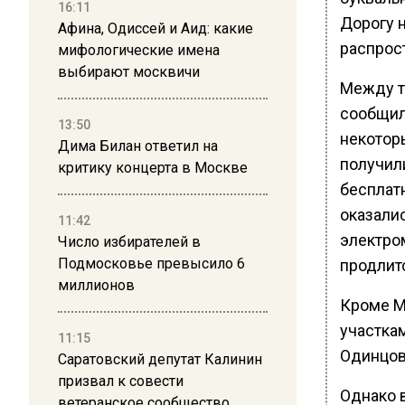
16:11
Дорогу н
Афина, Одиссей и Аид: какие
распрос
мифологические имена
выбирают москвичи
Между т
сообщили
13:50
некотор
Дима Билан ответил на
получил
критику концерта в Москве
бесплат
оказали
11:42
электро
Число избирателей в
Подмосковье превысило 6
продлитс
миллионов
Кроме М
участка
11:15
Одинцова
Саратовский депутат Калинин
призвал к совести
Однако в
ветеранское сообщество