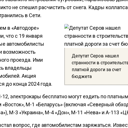
икто не спешил расчистить от снега. Кадры коллапса
транились в Сети.
ем в «Автодоре»
, что с 19 января
ые автомобилисты
и возможность
Депутат Серов нашел
ного проезда. Ими
странности в строительст
сь владельцы
платной дороги за счет
мобилей. Акция
бюджета
я до конца 2024 года.
-12, электрокары бесплатно могут ездить по платны
м «Восток», М-1 «Беларусь» (включая «Северный обхо
»), М-3 «Украина», М-4 «Дон», М-11 «Нева» и А-113 «
стал вопрос, где автомобилистам заряжаться. Извест