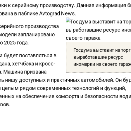
вки к серийному производству. Данная информация 
вана в паблике Avtograd News.
серийного производства
модели запланировано
о 2025 года.
Госдума выставит на торг
ra будет поставляться в
выработавшие ресурс
ана, хетчбэка и кросс-
иномарки из своего гара
а. Машина призвана
ть нишу доступных и практичных автомобилей. Он бу
 целым рядом современных технологий и функций,
енных на обеспечение комфорта и безопасности води
ров.
ести Московского региона
сообщали
, что автоэкспер
назвал компанию с максимальным числом непродан