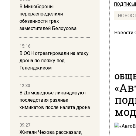
ПОДПИСЫВ
В Минобороны
перераспределили
НОВОС
обязанности трех
заместителей Белоусова
Новости
15:16
В ООН отреагировали на атаку
дрона по пляжу под
Геленджиком
ОБЩЕ
«Ав
12:33
В Домодедове ликвидируют
под
последствия разлива
мод
химикатов после налета дрона
09:27
Жители Чехова рассказали,