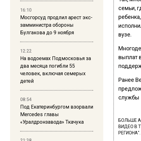
семьи, г
16:10
ребенка,
Мосгорсуд продлил арест экс-
замминистра обороны
исполнил
Булгакова до 9 ноября
вузе.
Многоде
12:22
выплат 
На водоемах Подмосковья за
поддерж
два месяца погибли 55
человек, включая семерых
Ранее В
детей
предлож
службы 
08:54
Под Екатеринбургом взорвали
Mercedes главы
БОЛЬШЕ А
«Уралдронзавода» Ткачука
ВИДЕО В 
РЕГИОНА".
21:38