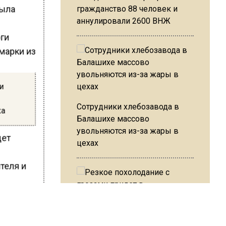
была
гражданство 88 человек и
аннулировали 2600 ВНЖ
и
Сотрудники хлебозавода в
жа
Балашихе массово
увольняются из-за жары в
дет
цехах
теля и
т
ных
Резкое похолодание с