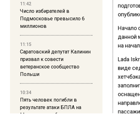
11:42
подгото
Число избирателей в
опублико
Подмосковье превысило 6
миллионов
Начало 
данной 
11:15
на начал
Саратовский депутат Калинин
Lada Isk
призвал к совести
ветеранское сообщество
виде сед
Польши
хетчбэк
заполни
10:34
оснащен
Пять человек погибли в
направл
результате атаки БПЛА на
пассажи
Московскую область
Ранее В
21:36
Мосеев 