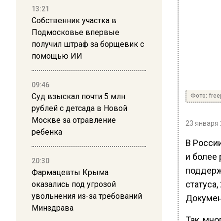
13:21
Собственник участка в
Подмосковье впервые
получил штраф за борщевик с
помощью ИИ
09:46
Суд взыскал почти 5 млн
Фото: free
рублей с детсада в Новой
Москве за отравление
23 января 
ребенка
В Росси
и более
20:30
поддерж
Фармацевты Крыма
статуса
оказались под угрозой
увольнения из-за требований
Докумен
Минздрава
Так, мн