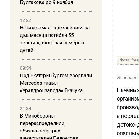
Булгакова до 9 ноября
12:22
На водоемах Подмосковья за
два месяца погибли 55
человек, включая семерых
детей
Фото: free
08:54
Под Екатеринбургом взорвали
25 января 
Mercedes главы
Печень 
«Уралдронзавода» Ткачука
организ
произво
21:38
в после
В Минобороны
перераспределили
детокс-
обязанности трех
опасным
заместителей Белоусова