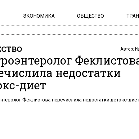
А
ЭКОНОМИКА
ОБЩЕСТВО
ТРА
СТВО
Автор:
И
троэнтеролог Феклистов
ечислила недостатки
окс-диет