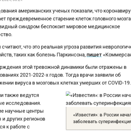
вания американских ученых показали, что коронавир
т преждевременное старение клеток головного мозга
идный синдром беспокоит мировое медицинское
тво.
читают, что это реальная угроза развития неврологи
ств, таких как болезнь Паркинсона,
пишет
«Коммерса
ждения этой тревожной динамики были отражены в
аниях 2021-2022-х годов. Тогда врачи заявили об
ении вируса в мозговых клетках умерших от COVID-19
и также ведутся
е исследования.
 научные центры
«Известия»: в России нач
и других регионов
заболевать суперинфекц
я к работе с