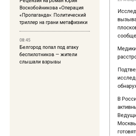
Рецензия на роман Юрия
Исследо
Воскобойникова «Операция
вызывае
«Пропаганда»: Политический
триллер на грани метафизики
плосков
сообщес
08:45
Медики с
Белгород попал под атаку
расстрой
беспилотников — жители
слышали взрывы
Подтвер
исследов
обнаруж
В Росси
активны
Ведущие
Москвы 
готовятс