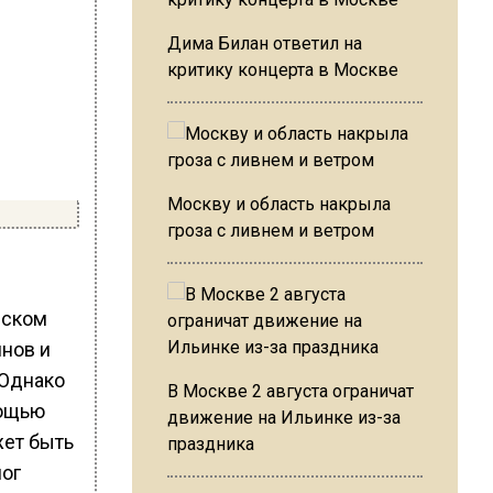
Дима Билан ответил на
критику концерта в Москве
Москву и область накрыла
гроза с ливнем и ветром
еском
нов и
 Однако
В Москве 2 августа ограничат
мощью
движение на Ильинке из-за
жет быть
праздника
лог