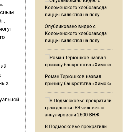
ь.
асным
ы,
Опубликовано видео с
могут
Коломенского хлебозавода:
то
пиццы валяются на полу
ший
е
Роман Терюшков назвал
дных
причину банкротства «Химок»
дуальной
В Подмосковье прекратили