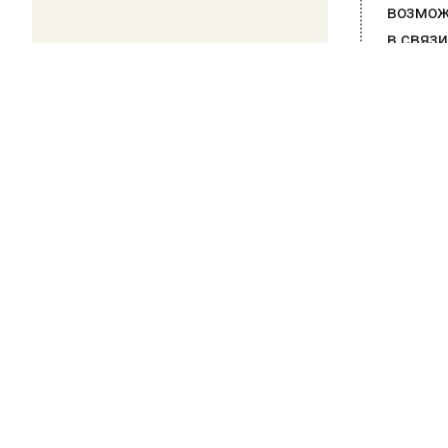
возможн
в связи
Клиниче
рядом» 
широким
скорост
проблем
Все это
что дел
диагнос
советую
консуль
Ранее В
предупр