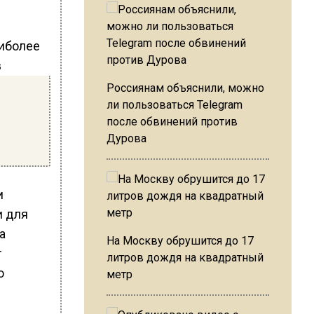
Россиянам объяснили, можно
ли пользоваться Telegram
после обвинений против
Дурова
и
и для
а
На Москву обрушится до 17
т
литров дождя на квадратный
ю
метр