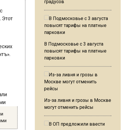
градусов
ус
. Этот
ческих
В Подмосковье с 3 августа
повысят тарифы на платные
нтъ».
парковки
.
Из-за ливня и грозы в Москве
могут отменить рейсы
али
иями