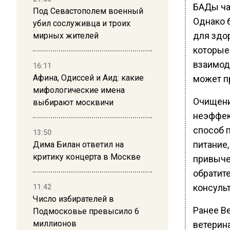
БАДы ча
Под Севастополем военный
Однако 
убил сослуживца и троих
для здо
мирных жителей
которые
взаимод
16:11
Афина, Одиссей и Аид: какие
может п
мифологические имена
Очищени
выбирают москвичи
неэффек
способ 
13:50
питание
Дима Билан ответил на
критику концерта в Москве
привыче
обратит
консульт
11:42
Число избирателей в
Ранее В
Подмосковье превысило 6
миллионов
ветерин