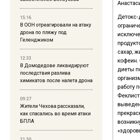
Анастас
Детокс-
15:16
В ООН отреагировали на атаку
огранич
дрона по пляжу под
исключе
Геленджиком
продукто
сахар, ж
12:33
кофеин. 
В Домодедове ликвидируют
диеты п
последствия разлива
организ
химикатов после налета дрона
работу п
Феклист
09:27
выведен
Жители Чехова рассказали,
прекрас
как спасались во время атаки
БПЛА
возникну
«здоров
21:50