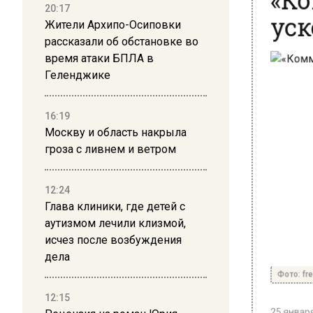
уск
20:17
Жители Архипо-Осиповки
рассказали об обстановке во
время атаки БПЛА в
Геленджике
16:19
Москву и область накрыла
гроза с ливнем и ветром
12:24
Глава клиники, где детей с
аутизмом лечили клизмой,
исчез после возбуждения
дела
Фото: free
12:15
25 января 