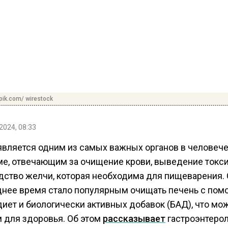
pik.com/ wirestock
2024, 08:33
является одним из самых важных органов в человеч
ме, отвечающим за очищение крови, выведение токси
дство желчи, которая необходима для пищеварения.
днее время стало популярным очищать печень с по
диет и биологически активных добавок (БАД), что мо
 для здоровья. Об этом
рассказывает
гастроэнтеро