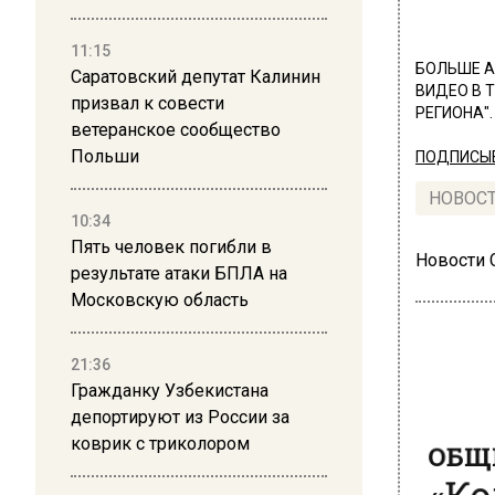
11:15
БОЛЬШЕ А
Саратовский депутат Калинин
ВИДЕО В 
призвал к совести
РЕГИОНА".
ветеранское сообщество
Польши
ПОДПИСЫВ
НОВОС
10:34
Пять человек погибли в
Новости
результате атаки БПЛА на
Московскую область
21:36
Гражданку Узбекистана
ОБЩЕ
депортируют из России за
«Ко
коврик с триколором