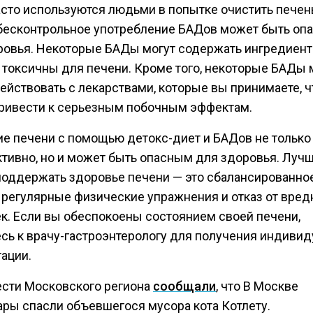
сто используются людьми в попытке очистить печен
бесконтрольное употребление БАДов может быть оп
ровья. Некоторые БАДы могут содержать ингредиент
 токсичны для печени. Кроме того, некоторые БАДы 
ействовать с лекарствами, которые вы принимаете, ч
ривести к серьезным побочным эффектам.
е печени с помощью детокс-диет и БАДов не только
тивно, но и может быть опасным для здоровья. Луч
поддержать здоровье печени — это сбалансированно
, регулярные физические упражнения и отказ от вре
к. Если вы обеспокоены состоянием своей печени,
есь к врачу-гастроэнтерологу для получения индиви
ации.
ести Московского региона
сообщали
, что В Москве
ары спасли объевшегося мусора кота Котлету.