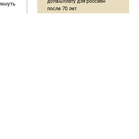
никнуть
с.
В ОП предложили ввести
 «Доктор
допвыплату для россиян
вляться
после 70 лет
ти и
лансов,
олей.
ости,
Синоптик предупредила о
менной
снеге в Норильске и Якутии в
ьно
середине лета
гулярно
варя.