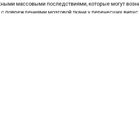
ыми массовыми последствиями, которые могут воз
 с повреждениями мозговой ткани у перенесших виру
ский психолог Олеся Толстухина из медтехкомпании
подчеркивает, что последствия COVID-19 могут проя
 спектром симптомов: от усталости, нарушений памя
и мыслительных процессов до эмоциональных дисба
 со сном, сенсорных нарушений и неопределенных б
 может сопровождаться увеличением уровня тревожн
ает важным обращение к специалистам для своевре
тики и лечения. Именно поэтому эксперты настоятел
т тем, кто пережил тяжелую форму коронавируса, ре
тироваться с неврологом.
ести Московского региона
сообщали
, что москвичей
едили о патрулировании МАДИ на пяти улицах с 25 ян