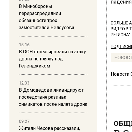
падения 
В Минобороны
перераспределили
обязанности трех
БОЛЬШЕ А
заместителей Белоусова
ВИДЕО В 
РЕГИОНА".
15:16
ПОДПИСЫВ
В ООН отреагировали на атаку
НОВОС
дрона по пляжу под
Геленджиком
Новости
12:33
В Домодедове ликвидируют
последствия разлива
химикатов после налета дрона
ОБЩЕ
09:27
В С
Жители Чехова рассказали,