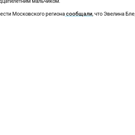
цатилетним мальчиком.
ести Московского региона
сообщали
, что Эвелина Б
а особенному сыну роскошный отдых.
КТУАЛЬНЫХ НОВОСТЕЙ И ЭКСКЛЮЗИВНЫХ
ПОДПИ
ТЕЛЕГРАМ-КАНАЛЕ "ВЕСТИ МОСКОВСКОГО
АЙТЕСЬ НА МОСРЕГИОН:
ТИ
ДЗЕН
ТЕЛЕГРАМ
 СМИ2