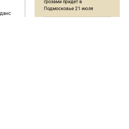
грозами придет в
Подмосковье 21 июля
леданс
ШИСЬ!
Юрист Машаров объяснил, как
МРОТ влияет на будущие
пенсии
МЧС предупредило об
опасности купания при
перепаде температуры в 10