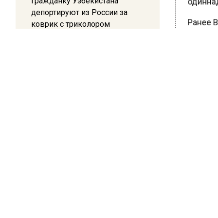
Гражданку Узбекистана
одиннад
депортируют из России за
коврик с триколором
Ранее В
устроил
20:17
Жители Архипо-Осиповки
рассказали об обстановке во
БОЛЬШЕ А
ВИДЕО В 
время атаки БПЛА в
РЕГИОНА".
Геленджике
ПОДПИСЫВ
НОВОС
Новости