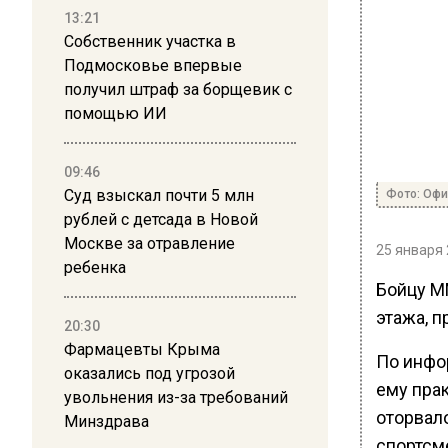
13:21
Собственник участка в
Подмосковье впервые
получил штраф за борщевик с
помощью ИИ
09:46
Суд взыскал почти 5 млн
Фото: Оф
рублей с детсада в Новой
Москве за отравление
25 января 
ребенка
Бойцу М
этажа, 
20:30
Фармацевты Крыма
По инфо
оказались под угрозой
ему пра
увольнения из-за требований
оторвало
Минздрава
спортсм