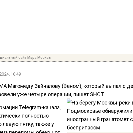
ициальный сайт Мэра Москвы
2024, 16:49
МА Магомеду Зайналову (Веном), который выпал с д
провели уже четыре операции, пишет SHOT.
рмации Telegram-канала,
ктически полностью
 левую пятку, также у
ена переломы обеих ног