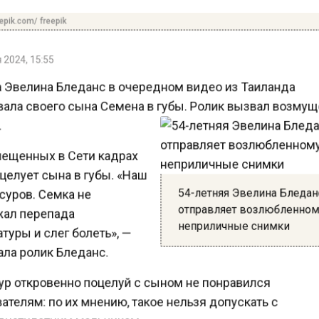
pik.com/ freepik
2024, 15:55
 Эвелина Бледанс в очередном видео из Таиланда
ала своего сына Семена в губы. Ролик вызвал возму
ещенных в Сети кадрах
елует сына в губы. «Наш
54-летняя Эвелина Бледа
уров. Семка не
отправляет возлюбленно
л перепада
неприличные снимки
уры и слег болеть», —
ла ролик Бледанс.
р откровенно поцелуй с сыном не понравился
телям: по их мнению, такое нельзя допускать с