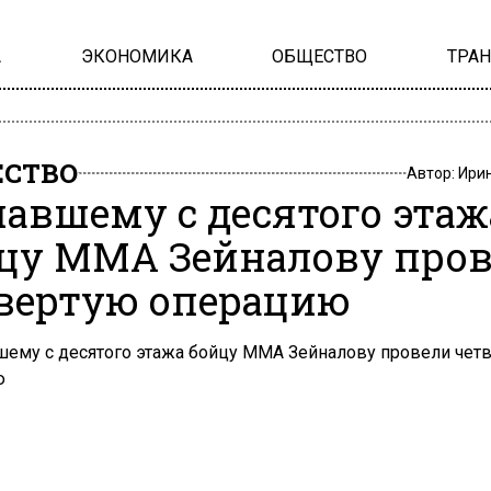
А
ЭКОНОМИКА
ОБЩЕСТВО
ТРА
СТВО
Автор:
Ири
авшему с десятого этаж
цу ММА Зейналову про
вертую операцию