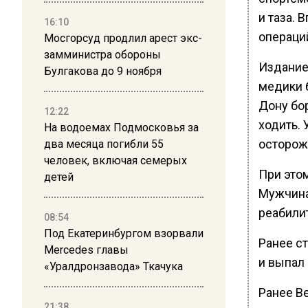
и таза. 
16:10
операци
Мосгорсуд продлил арест экс-
замминистра обороны
Издание
Булгакова до 9 ноября
медики 
Дону бо
12:22
ходить.
На водоемах Подмосковья за
осторожн
два месяца погибли 55
человек, включая семерых
При этом
детей
Мужчина
реабили
08:54
Под Екатеринбургом взорвали
Ранее ст
Mercedes главы
и выпал 
«Уралдронзавода» Ткачука
Ранее В
21:38