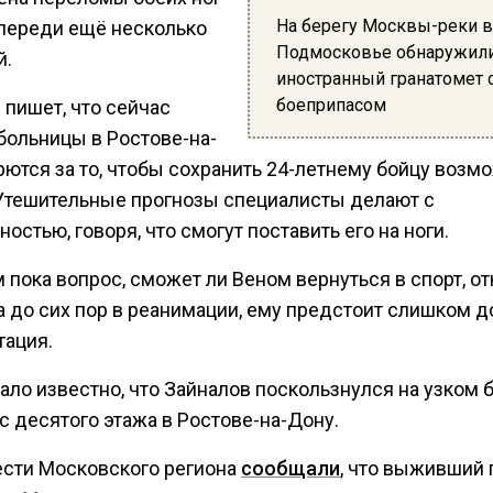
На берегу Москвы-реки в
Впереди ещё несколько
Подмосковье обнаружил
й.
иностранный гранатомет 
боеприпасом
 пишет, что сейчас
больницы в Ростове-на-
рются за то, чтобы сохранить 24-летнему бойцу возм
 Утешительные прогнозы специалисты делают с
остью, говоря, что смогут поставить его на ноги.
 пока вопрос, сможет ли Веном вернуться в спорт, от
 до сих пор в реанимации, ему предстоит слишком д
тация.
ало известно, что Зайналов поскользнулся на узком 
с десятого этажа в Ростове-на-Дону.
ести Московского региона
сообщали
, что выживший 