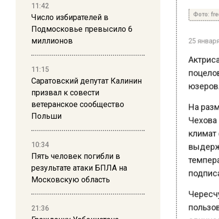
11:42
Фото: free
Число избирателей в
Подмосковье превысило 6
25 января 
миллионов
Актриса
11:15
поцелов
Саратовский депутат Калинин
юзеров.
призвал к совести
ветеранское сообщество
На разм
Польши
Чехова ц
климат с
10:34
выдержа
Пять человек погибли в
температ
результате атаки БПЛА на
подписа
Московскую область
Чересчу
21:36
пользова