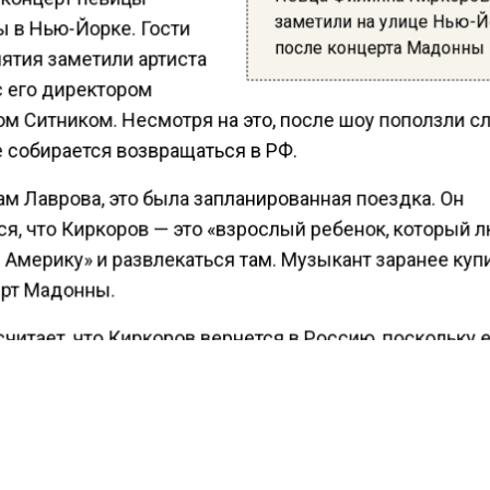
заметили на улице Нью-
 в Нью-Йорке. Гости
после концерта Мадонны
ятия заметили артиста
с его директором
 Ситником. Несмотря на это, после шоу поползли сл
е собирается возвращаться в РФ.
ам Лаврова, это была запланированная поездка. Он
ся, что Киркоров — это «взрослый ребенок, который 
 Америку» и развлекаться там. Музыкант заранее куп
ерт Мадонны.
читает, что Киркоров вернется в Россию, поскольку 
вать на жизнь. К тому же он не раз говорил, что не
вляет своей жизни без страны.
ести Московского региона
сообщали
, что суд Москв
 с Киркорова почти 8 млн рублей задолженности по н