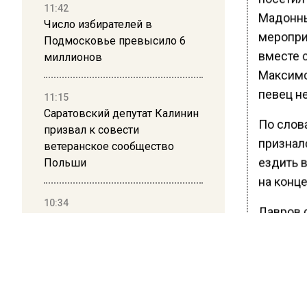
11:42
Мадонны
Число избирателей в
меропри
Подмосковье превысило 6
вместе 
миллионов
Максимом
певец н
11:15
Саратовский депутат Калинин
По слов
призвал к совести
признал
ветеранское сообщество
ездить в
Польши
на конц
10:34
Лавров с
Пять человек погибли в
зарабаты
результате атаки БПЛА на
предста
Московскую область
Ранее В
21:36
взыскал