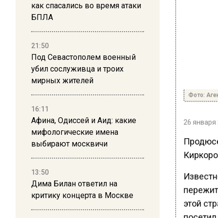
как спасались во время атаки
БПЛА
21:50
Под Севастополем военный
убил сослуживца и троих
мирных жителей
Фото: Аге
16:11
Афина, Одиссей и Аид: какие
26 января 
мифологические имена
Продюсе
выбирают москвичи
Киркоро
13:50
Известно
Дима Билан ответил на
пережит
критику концерта в Москве
этой стр
посетил