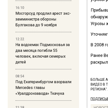
16:10
Прибывш
Мосгорсуд продлил арест экс-
обнаруж
замминистра обороны
Угрозы 
Булгакова до 9 ноября
Уточняет
12:22
В 2008 
На водоемах Подмосковья за
два месяца погибли 55
Ранее В
человек, включая семерых
раскрыл
детей
08:54
БОЛЬШЕ А
Под Екатеринбургом взорвали
ВИДЕО В 
Mercedes главы
РЕГИОНА".
«Уралдронзавода» Ткачука
ПОДПИСЫВ
21:38
НОВОС