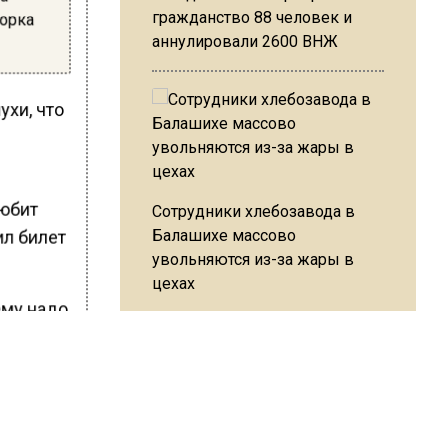
гражданство 88 человек и
Йорка
аннулировали 2600 ВНЖ
ухи, что
любит
Сотрудники хлебозавода в
Балашихе массово
ил билет
увольняются из-за жары в
цехах
ему надо
ы
Резкое похолодание с
алогам и