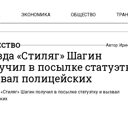
А
ЭКОНОМИКА
ОБЩЕСТВО
ТРА
СТВО
Автор:
Ири
зда «Стиляг» Шагин
учил в посылке статуэт
вал полицейских