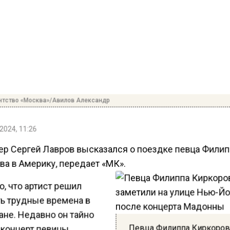
нтство «Москва»/Авилов Александр
2024, 11:26
р Сергей Лавров высказался о поездке певца Фили
ва в Америку, передает «МК».
, что артист решил
ь трудные времена в
ане. Недавно он тайно
Певца Филиппа Киркоров
 концерт певицы