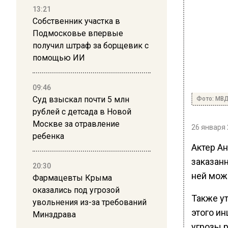
13:21
Собственник участка в
Подмосковье впервые
получил штраф за борщевик с
помощью ИИ
09:46
Суд взыскал почти 5 млн
Фото: МВ
рублей с детсада в Новой
Москве за отравление
26 января 
ребенка
Актер А
заказанн
20:30
ней мож
Фармацевты Крыма
оказались под угрозой
Также ут
увольнения из-за требований
этого и
Минздрава
угрозы 