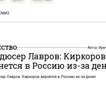
 СМИ2
СТВО
Автор:
Ири
дюсер Лавров: Киркоров
нется в Россию из-за де