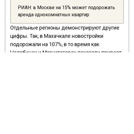
РИАН: в Москве на 15% может подорожать
аренда однокомнатных квартир
Отдельные регионы демонстрируют другие
цифры. Так, в Махачкале новостройки
подорожали на 107%, в то время как
Челябинск и Магнитогорск показали прирост
более 40% как на первичном, так и на
вторичном рынках.
В то же время в Москве цены на новое жилье
выросли на 10% и составили 349 тысяч
рублей за метр квадратный, а вторичное
жилье поднялось в цене на 7%, до 327 тысяч
рублей за «квадрат». В Санкт-Петербурге рост
составил 8% для новостроек и всего 2% для
вторичного жилья.