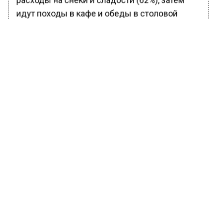
расходы на снеки и сладости (62%), затем
идут походы в кафе и обеды в столовой
(38%), игрушки (35%), билеты в кино (18%) и
проезд (17%).
Ранее Вести Московского региона
сообщали
, стала известна сумма зарплаты
Владимира Путина за последние шесть лет.
БОЛЬШЕ АКТУАЛЬНЫХ НОВОСТЕЙ И ЭКСКЛЮЗИВНЫХ
ВИДЕО В ТЕЛЕГРАМ-КАНАЛЕ "ВЕСТИ МОСКОВСКОГО
РЕГИОНА".
ПОДПИШИСЬ!
ПОДПИСЫВАЙТЕСЬ НА МОСРЕГИОН:
НОВОСТИ
ДЗЕН
ТЕЛЕГРАМ