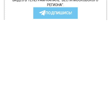
ВИДЕО В ТЕЛЕГРАМ-КАНАЛЕ "ВЕСТИ МОСКОВСКОГО
РЕГИОНА".
ПОДПИШИСЬ!
ПОДПИСЫВАЙТЕСЬ НА МОСРЕГИОН:
НОВОСТИ
ДЗЕН
ТЕЛЕГРАМ
Новости СМИ2
ТРАНСПОРТ
Автор:
Анфиса Слепцова
У москвичей появилась
возможность сдать велосипед на
хранение на склад Велобайк