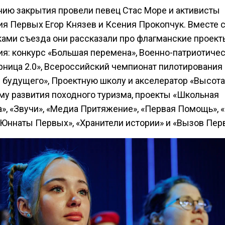
ию закрытия провели певец Стас Море и активисты
я Первых Егор Князев и Ксения Прокопчук. Вместе 
ками съезда они рассказали про флагманские проект
я: конкурс «Большая перемена», Военно-патриотиче
арница 2.0», Всероссийский чемпионат пилотирования
 будущего», Проектную школу и акселератор «Высота
му развития походного туризма, проекты «Школьная
», «Звучи», «Медиа Притяжение», «Первая Помощь», 
 «Юннаты Первых», «Хранители истории» и «Вызов Пер