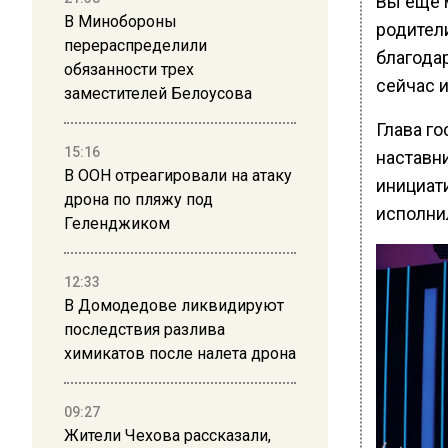
Вы еще 
В Минобороны
родители
перераспределили
благодар
обязанности трех
сейчас и
заместителей Белоусова
Глава г
15:16
наставн
В ООН отреагировали на атаку
инициат
дрона по пляжу под
исполни
Геленджиком
12:33
В Домодедове ликвидируют
последствия разлива
химикатов после налета дрона
09:27
Жители Чехова рассказали,