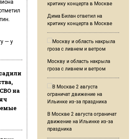
лиона
отметил
Дима Билан ответил на
тин.
критику концерта в Москве
у — у
Москву и область накрыла
гроза с ливнем и ветром
осадили
тва,
СВО на
сяч
заемые
В Москве 2 августа ограничат
движение на Ильинке из-за
праздника