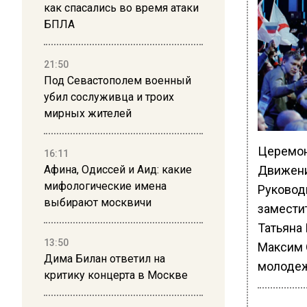
как спасались во время атаки
БПЛА
21:50
Под Севастополем военный
убил сослуживца и троих
мирных жителей
Церемон
16:11
Движени
Афина, Одиссей и Аид: какие
мифологические имена
Руковод
выбирают москвичи
замести
Татьяна
13:50
Максим 
Дима Билан ответил на
молодеж
критику концерта в Москве