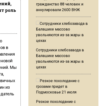
ений,
гражданство 88 человек и
ят роль
аннулировали 2600 ВНЖ
о
ов в
Сотрудники хлебозавода в
авления
Балашихе массово
сновой
увольняются из-за жары в
ений. Мы
цехах
а,
рвичных
ин из
едатель
Резкое похолодание с