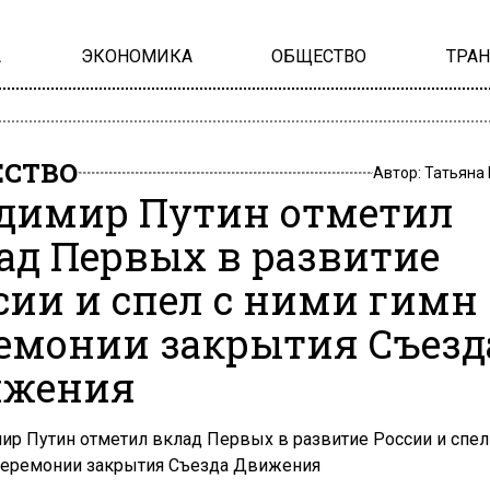
А
ЭКОНОМИКА
ОБЩЕСТВО
ТРА
СТВО
Автор:
Татьяна
димир Путин отметил
ад Первых в развитие
сии и спел с ними гимн
емонии закрытия Съезд
ижения