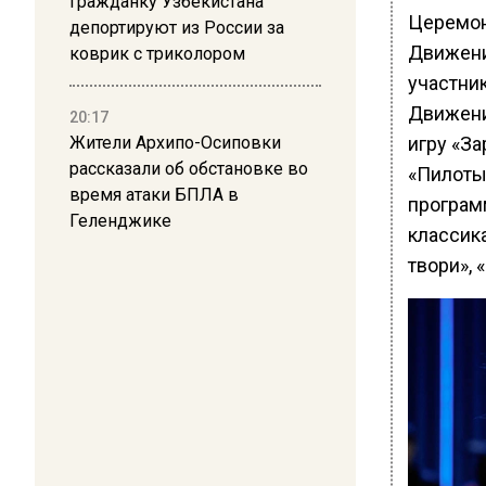
Гражданку Узбекистана
Церемон
депортируют из России за
Движени
коврик с триколором
участни
Движени
20:17
игру «З
Жители Архипо-Осиповки
рассказали об обстановке во
«Пилоты
время атаки БПЛА в
програм
Геленджике
классика
твори»,