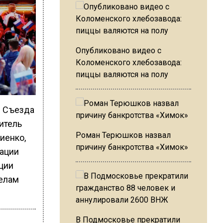
Опубликовано видео с
Коломенского хлебозавода:
пиццы валяются на полу
м Съезда
итель
Роман Терюшков назвал
иенко,
причину банкротства «Химок»
рации
ции
делам
В Подмосковье прекратили