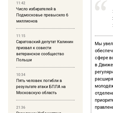
11:42
Число избирателей в
Подмосковье превысило 6
миллионов
11:15
Саратовский депутат Калинин
Мы увел
призвал к совести
обеспеч
ветеранское сообщество
сфере в
Польши
в Движе
регуляр
10:34
расширя
Пять человек погибли в
молодёж
результате атаки БПЛА на
отделени
Московскую область
приорит
правлен
21:36