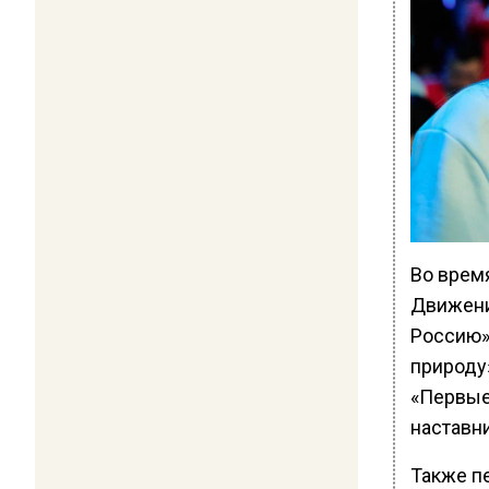
Во врем
Движени
Россию»
природу
«Первые
наставн
Также п