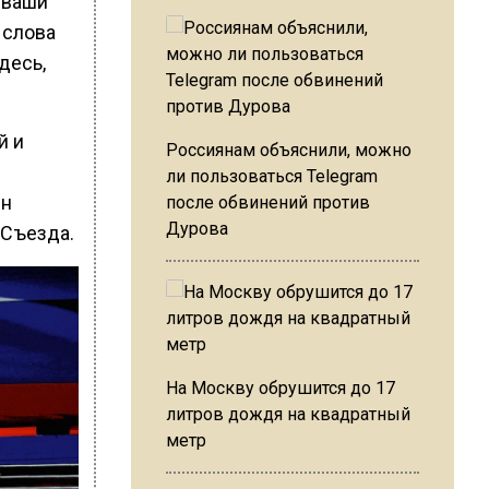
 ваши
 слова
десь,
й и
Россиянам объяснили, можно
ли пользоваться Telegram
ин
после обвинений против
Дурова
 Съезда.
На Москву обрушится до 17
литров дождя на квадратный
метр