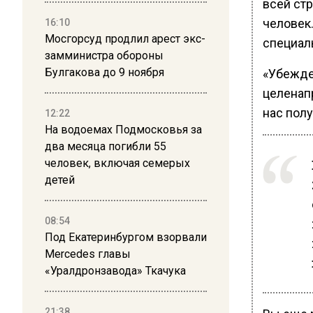
всей ст
человек
16:10
Мосгорсуд продлил арест экс-
специал
замминистра обороны
Булгакова до 9 ноября
«Убежден
целенап
нас пол
12:22
На водоемах Подмосковья за
два месяца погибли 55
человек, включая семерых
детей
08:54
Под Екатеринбургом взорвали
Mercedes главы
«Уралдронзавода» Ткачука
21:38