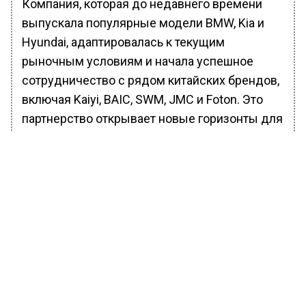
Компания, которая до недавнего времени
выпускала популярные модели BMW, Kia и
Hyundai, адаптировалась к текущим
рыночным условиям и начала успешное
сотрудничество с рядом китайских брендов,
включая Kaiyi, BAIC, SWM, JMC и Foton. Это
партнерство открывает новые горизонты для
«Автотора» и подчеркивает его гибкость и
стремление к инновациям.
Ранее Вести Московского региона
сообщали
, что у москвичей появилась
возможность сдать велосипед на хранение
на склад Велобайк.
БОЛЬШЕ АКТУАЛЬНЫХ НОВОСТЕЙ И ЭКСКЛЮЗИВНЫХ