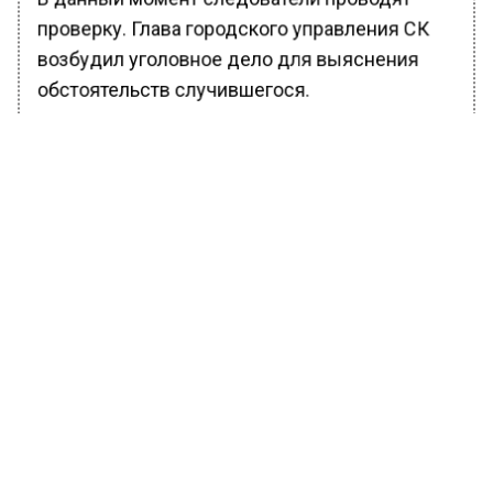
проверку. Глава городского управления СК
возбудил уголовное дело для выяснения
обстоятельств случившегося.
Ранее Вести Московского региона сообщали,
что в трамвайной сети Москвы
появилась
своя официальная схема, как в метро. Его
представил в своем Telegram-канале Сергея
Собянин.
БОЛЬШЕ АКТУАЛЬНЫХ НОВОСТЕЙ И ЭКСКЛЮЗИВНЫХ
ВИДЕО В ТЕЛЕГРАМ-КАНАЛЕ "ВЕСТИ МОСКОВСКОГО
РЕГИОНА".
ПОДПИШИСЬ!
ПОДПИСЫВАЙТЕСЬ НА МОСРЕГИОН: