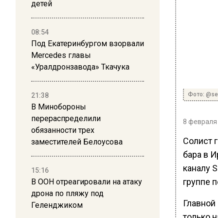
детей
08:54
Под Екатеринбургом взорвали
Mercedes главы
«Уралдронзавода» Ткачука
Фото: @se
21:38
В Минобороны
перераспределили
8 февраля 
обязанности трех
Солист 
заместителей Белоусова
бара в И
каналу 
15:16
группе п
В ООН отреагировали на атаку
дрона по пляжу под
Главной
Геленджиком
только н