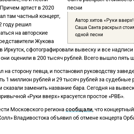
 Причем артист в 2020
ал там частный концерт,
Автор хитов «Руки вверх!
2 году решил
Саша Санта раскрыл стои
аться на авторские
одной песни
Представители Жукова
в Иркутск, сфотографировали вывеску и все надписи 
они оценили в 200 тысяч рублей. Всего вышло пять ш
л на сторону певца, и постановил руководству завед
ть 1 миллион рублей и 29 тысяч рублей за судебные 
м сказали заменить название бара. Сегодня на вывес
привычной «Руки вверх» красуется простое «РВБ».
ести Московского региона
сообщали
, что концертный
Холл» Владивостока объявил об отмене концерта Орба