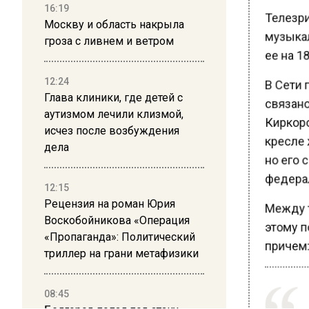
16:19
Телезри
Москву и область накрыла
музыкал
гроза с ливнем и ветром
ее на 18
В Сети п
12:24
Глава клиники, где детей с
связано
аутизмом лечили клизмой,
Киркоро
исчез после возбуждения
кресле 
дела
но его с
федерал
12:15
Рецензия на роман Юрия
Между т
Воскобойникова «Операция
этому по
«Пропаганда»: Политический
причем:
триллер на грани метафизики
08:45