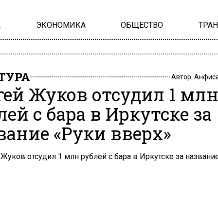
А
ЭКОНОМИКА
ОБЩЕСТВО
ТРА
ТУРА
Автор:
Анфиса
гей Жуков отсудил 1 мл
лей с бара в Иркутске за
вание «Руки вверх»