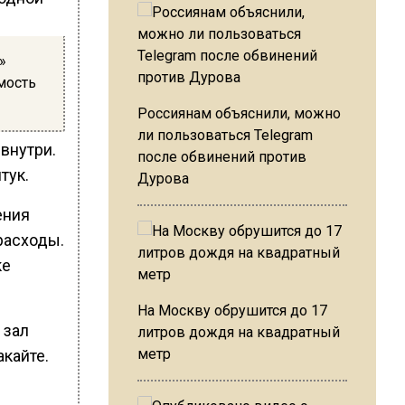
»
мость
Россиянам объяснили, можно
ли пользоваться Telegram
внутри.
после обвинений против
тук.
Дурова
ения
расходы.
ке
На Москву обрушится до 17
 зал
литров дождя на квадратный
метр
кайте.