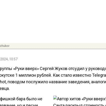
zhukov
2024, 10:57
группы «Руки вверх» Сергей Жуков отсудил у руковод
ркутске 1 миллион рублей. Как стало известно Telegr
Shot, поводом послужило название заведения, аналог
евца.
 фишкой бара было не
азвание, но и песни