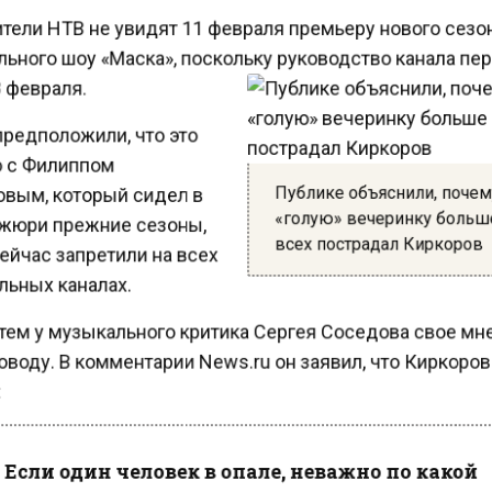
тели НТВ не увидят 11 февраля премьеру нового сез
ьного шоу «Маска», поскольку руководство канала п
 февраля.
редположили, что это
 с Филиппом
Публике объяснили, поче
вым, который сидел в
«голую» вечеринку боль
жюри прежние сезоны,
всех пострадал Киркоров
ейчас запретили на всех
ьных каналах.
ем у музыкального критика Сергея Соседова свое мн
воду. В комментарии News.ru он заявил, что Киркоров
Если один человек в опале, неважно по какой