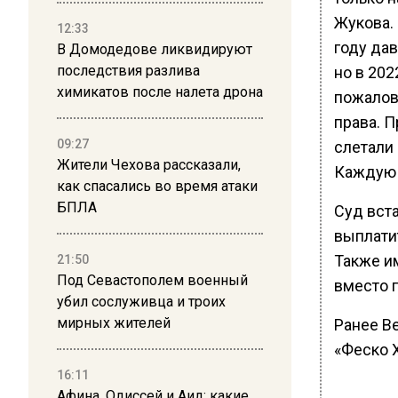
Жукова.
12:33
году дав
В Домодедове ликвидируют
последствия разлива
но в 202
химикатов после налета дрона
пожалов
права. 
09:27
слетали 
Жители Чехова рассказали,
Каждую 
как спасались во время атаки
БПЛА
Суд вста
выплати
Также и
21:50
Под Севастополем военный
вместо 
убил сослуживца и троих
мирных жителей
Ранее В
«Феско 
16:11
Афина, Одиссей и Аид: какие