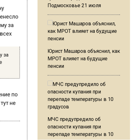
ону
Подмосковье 21 июля
еренесло
Юрист Машаров объяснил, как
му за
МРОТ влияет на будущие
ше
пенсии
ение по
 тут не
МЧС предупредило об
опасности купания при
перепаде температуры в 10