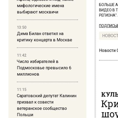
БОЛЬШЕ А
мифологические имена
ВИДЕО В 
выбирают москвичи
РЕГИОНА".
ПОДПИСЫВ
13:50
Дима Билан ответил на
НОВОС
критику концерта в Москве
Новости
11:42
Число избирателей в
Подмосковье превысило 6
миллионов
КУЛЬ
11:15
Кри
Саратовский депутат Калинин
призвал к совести
шоу
ветеранское сообщество
Польши