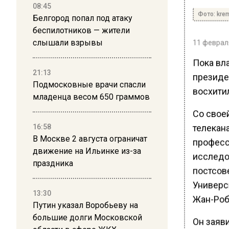
08:45
Фото: krem
Белгород попал под атаку
беспилотников — жители
слышали взрывы
11 февраля
Пока вл
21:13
президе
Подмосковные врачи спасли
восхити
младенца весом 650 граммов
Со свое
телекан
16:58
В Москве 2 августа ограничат
професс
движение на Ильинке из-за
исследо
праздника
постсов
Универс
13:30
Жан-Роб
Путин указал Воробьеву на
большие долги Московской
Он заяв