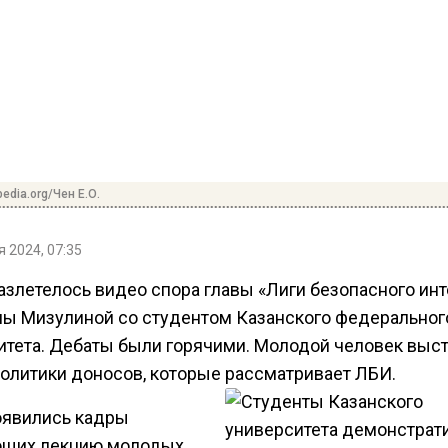
pedia.org/Чен Е.О.
 2024, 07:35
азлетелось видео спора главы «Лиги безопасного ин
ны Мизулиной со студентом Казанского федеральног
итета. Дебаты были горячими. Молодой человек выс
политики доносов, которые рассматривает ЛБИ.
оявились кадры
щих лекцию молодых