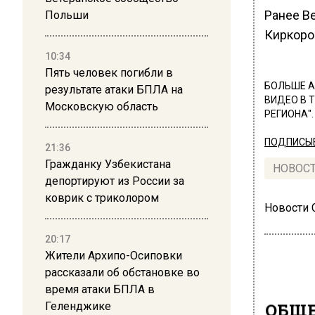
Ранее В
Польши
Киркоро
10:34
Пять человек погибли в
БОЛЬШЕ А
результате атаки БПЛА на
ВИДЕО В 
Московскую область
РЕГИОНА".
ПОДПИСЫВ
21:36
Гражданку Узбекистана
НОВОС
депортируют из России за
коврик с триколором
Новости
20:17
Жители Архипо-Осиповки
рассказали об обстановке во
время атаки БПЛА в
ОБЩЕ
Геленджике