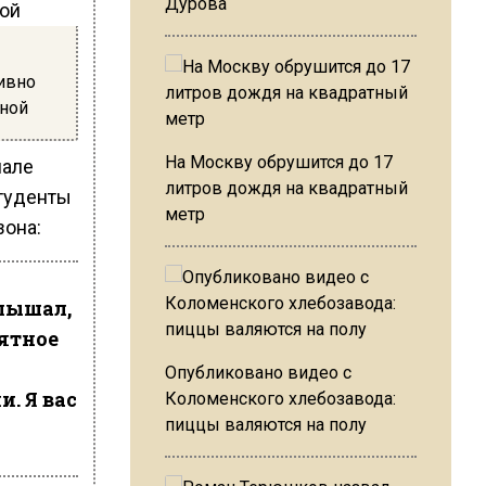
Дурова
ивно
ной
На Москву обрушится до 17
нале
литров дождя на квадратный
студенты
метр
зона:
слышал,
оятное
Опубликовано видео с
. Я вас
Коломенского хлебозавода:
пиццы валяются на полу