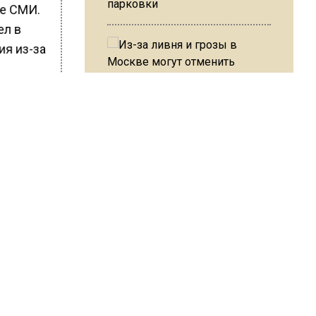
парковки
ые СМИ.
ел в
ия из-за
Из-за ливня и грозы в Москве
могут отменить рейсы
я к
акую-
в
В ОП предложили ввести
допвыплату для россиян
 В
после 70 лет