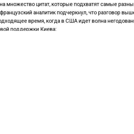
 на множество цитат, которые подхватят самые разн
французский аналитик подчеркнул, что разговор выш
одходящее время, когда в США идет волна негодован
вой поддержки Киева:
С точки зрения Путина, сейчас — именно тот
момент, когда нужно, быть может, обратитьс
американскому обществу, дабы совершить к
то попытку объяснить российскую позицию 
рамках данного конфликта.
ем интервью вызвало эффект разорвавшейся бомбы.
 X за два дня его посмотрело более 170 миллионов
телей, а в YouTube — более 10 миллионов человек.