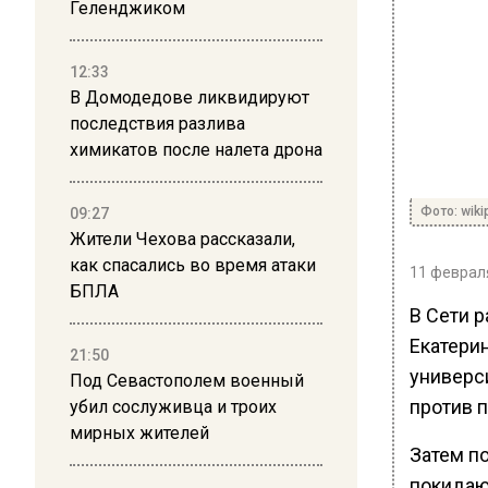
Геленджиком
12:33
В Домодедове ликвидируют
последствия разлива
химикатов после налета дрона
Фото: wiki
09:27
Жители Чехова рассказали,
как спасались во время атаки
11 февраля
БПЛА
В Сети р
Екатери
21:50
универс
Под Севастополем военный
против 
убил сослуживца и троих
мирных жителей
Затем п
покидаю