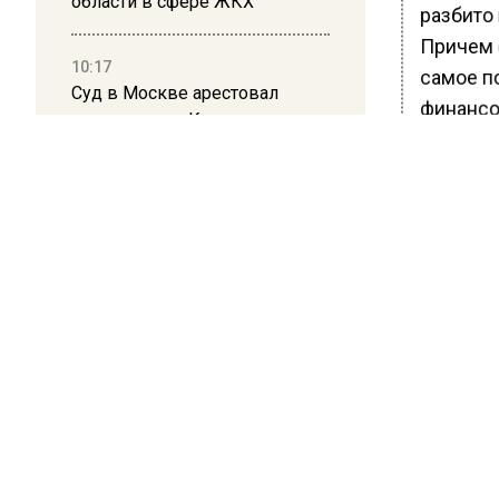
области в сфере ЖКХ
разбито
Причем 
10:17
самое п
Суд в Москве арестовал
финансо
миллиардера Кустова и
гендиректора «Эфко»
Между т
соцсети
пользова