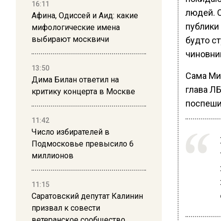
16:11
людей. С
Афина, Одиссей и Аид: какие
публики
мифологические имена
выбирают москвичи
будто с
чиновни
13:50
Сама Ми
Дима Билан ответил на
глава Л
критику концерта в Москве
поспешил
11:42
Число избирателей в
Подмосковье превысило 6
миллионов
11:15
Саратовский депутат Калинин
призвал к совести
ветеранское сообщество