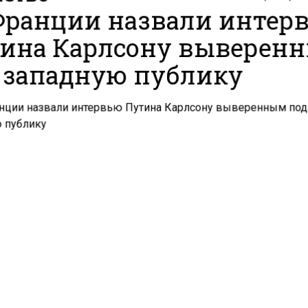
Франции назвали интер
ина Карлсону выверен
 западную публику