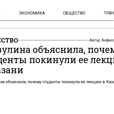
А
ЭКОНОМИКА
ОБЩЕСТВО
ТРА
СТВО
Автор:
Анфиса
улина объяснила, поче
денты покинули ее лек
азани