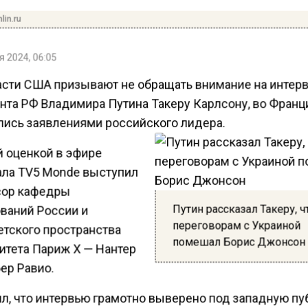
lin.ru
 2024, 06:05
асти США призывают не обращать внимание на интер
нта РФ Владимира Путина Такеру Карлсону, во Франц
лись заявлениями российского лидера.
й оценкой в эфире
ала TV5 Monde выступил
ор кафедры
Путин рассказал Такеру, ч
ваний России и
переговорам с Украиной
етского пространства
помешал Борис Джонсон
итета Париж X — Нантер
ер Равио.
ил, что интервью грамотно выверено под западную пу