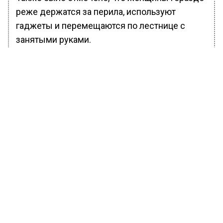
реже держатся за перила, используют
гаджеты и перемещаются по лестнице с
занятыми руками.
Ранее Вести Московского
региона
сообщали
, что «Автодор» призвал
водителей проявлять бдительность на
дорогах из-за ледяного дождя.
БОЛЬШЕ АКТУАЛЬНЫХ НОВОСТЕЙ И ЭКСКЛЮЗИВНЫХ
ВИДЕО В ТЕЛЕГРАМ-КАНАЛЕ "ВЕСТИ МОСКОВСКОГО
РЕГИОНА".
ПОДПИШИСЬ!
ПОДПИСЫВАЙТЕСЬ НА МОСРЕГИОН:
НОВОСТИ
ДЗЕН
ТЕЛЕГРАМ