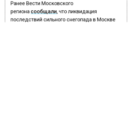
Ранее Вести Московского
региона
сообщали
, что ликвидация
последствий сильного снегопада в Москве
идет в круглосуточном режиме.
БОЛЬШЕ АКТУАЛЬНЫХ НОВОСТЕЙ И ЭКСКЛЮЗИВНЫХ
ВИДЕО В ТЕЛЕГРАМ-КАНАЛЕ "ВЕСТИ МОСКОВСКОГО
РЕГИОНА".
ПОДПИШИСЬ!
ПОДПИСЫВАЙТЕСЬ НА МОСРЕГИОН:
НОВОСТИ
ДЗЕН
ТЕЛЕГРАМ
Новости СМИ2