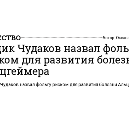
СТВО
Автор:
Оксан
ик Чудаков назвал фол
ком для развития болез
цгеймера