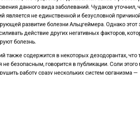
овения данного вида заболеваний. Чудаков уточнил, 
й является не единственной и безусловной причиной
рующей развитие болезни Альцгеймера. Однако этот
силивать действие других негативных факторов, кото
руют болезнь.
й также содержится в некоторых дезодорантах, что 
 не безопасным, говорится в публикации. Соли этого
арушить работу сразу нескольких систем организма —
нной, сердечно-сосудистой, нервной и репродуктивн
ист уточнил, что в косметических средствах использ
оза металла, но порекомендовал не злоупотреблять и
ести Московского региона
сообщали
, что диетолог Р
ала способ предупредить похмелье с помощью пищи