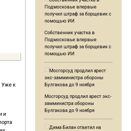
Собственник участка в
Подмосковье впервые
получил штраф за борщевик с
помощью ИИ
 Уже к
Мосгорсуд продлил арест экс-
замминистра обороны
Булгакова до 9 ноября
и и
порта
их