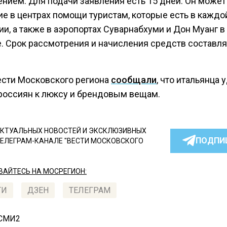
нием. Для подачи заявления есть 15 дней. Он может
ие в центрах помощи туристам, которые есть в каждо
и, а также в аэропортах Суварнабхуми и Дон Муанг в
е. Срок рассмотрения и начисления средств составля
ести Московского региона
сообщали
, что итальянца 
россиян к люксу и брендовым вещам.
КТУАЛЬНЫХ НОВОСТЕЙ И ЭКСКЛЮЗИВНЫХ
ПОДПИ
ТЕЛЕГРАМ-КАНАЛЕ "ВЕСТИ МОСКОВСКОГО
АЙТЕСЬ НА МОСРЕГИОН:
ТИ
ДЗЕН
ТЕЛЕГРАМ
 СМИ2