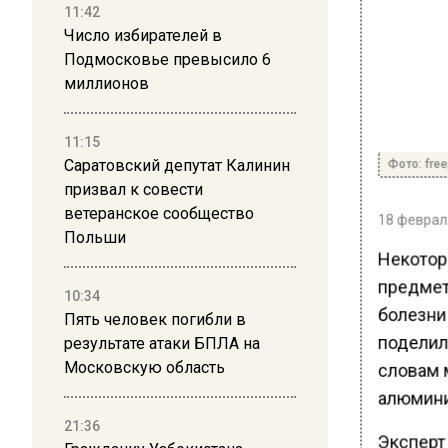
11:42
Число избирателей в
Подмосковье превысило 6
миллионов
11:15
Фото: free
Саратовский депутат Калинин
призвал к совести
ветеранское сообщество
18 февраля
Польши
Некотор
предмет
10:34
болезни
Пять человек погибли в
поделил
результате атаки БПЛА на
Московскую область
словам 
алюмини
21:36
Эксперт 