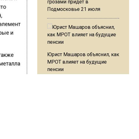
грозами придет в
что
Подмосковье 21 июля
,
 элемент
рые и
Юрист Машаров объяснил, как
также
МРОТ влияет на будущие
 металла
пенсии
ой.
уется
ми.
оссии
.
МЧС предупредило об
опасности купания при
перепаде температуры в 10