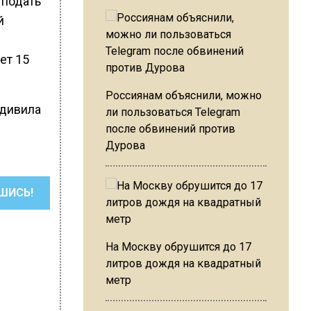
 подать
й
ет 15
Россиянам объяснили, можно
удивила
ли пользоваться Telegram
после обвинений против
Дурова
ШИСЬ!
На Москву обрушится до 17
литров дождя на квадратный
метр