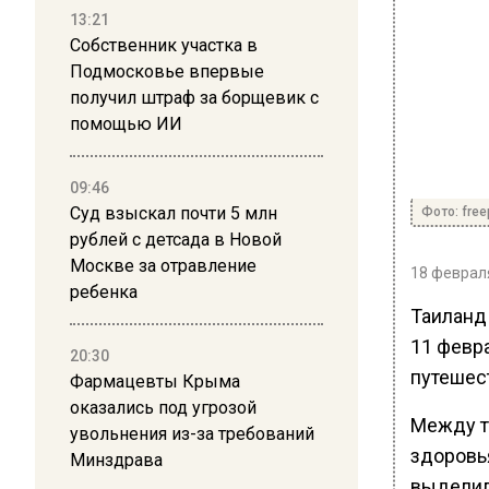
13:21
Собственник участка в
Подмосковье впервые
получил штраф за борщевик с
помощью ИИ
09:46
Суд взыскал почти 5 млн
Фото: free
рублей с детсада в Новой
Москве за отравление
18 февраля
ребенка
Таиланд 
11 февр
20:30
путешес
Фармацевты Крыма
оказались под угрозой
Между т
увольнения из-за требований
здоровья
Минздрава
выделил