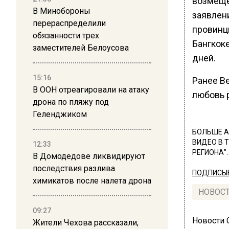
возмеще
В Минобороны
заявлен
перераспределили
провинци
обязанности трех
Бангкок
заместителей Белоусова
дней.
15:16
Ранее В
В ООН отреагировали на атаку
любовь 
дрона по пляжу под
Геленджиком
БОЛЬШЕ А
ВИДЕО В 
12:33
РЕГИОНА".
В Домодедове ликвидируют
последствия разлива
ПОДПИСЫВ
химикатов после налета дрона
НОВОС
09:27
Новости
Жители Чехова рассказали,