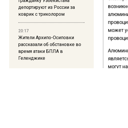
Гражданку Узбекистана
возникн
депортируют из России за
алюмини
коврик с триколором
провоци
может у
20:17
Жители Архипо-Осиповки
провоци
рассказали об обстановке во
Алюмини
время атаки БПЛА в
Геленджике
является
могут н
эндокри
Специал
малая д
Ранее В
подсказ