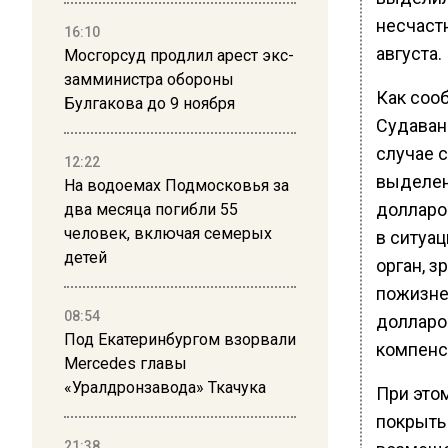
несчастн
16:10
августа.
Мосгорсуд продлил арест экс-
замминистра обороны
Как соо
Булгакова до 9 ноября
Судаван
случае с
12:22
выделен
На водоемах Подмосковья за
долларо
два месяца погибли 55
человек, включая семерых
в ситуац
детей
орган, з
пожизне
08:54
долларо
Под Екатеринбургом взорвали
компенс
Mercedes главы
«Уралдронзавода» Ткачука
При этом
покрыть
21:38