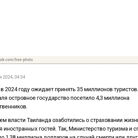
pik.com/free-photo
 2024, 04:54
в 2024 году ожидает принять 35 миллионов туристов.
аля островное государство посетило 4,3 миллиона
твенников.
ем власти Таиланда озаботились о страховании жизн
 иностранных гостей. Так, Министерство туризма и с
о 1,38 миллиона долларов на случай смерти или друг