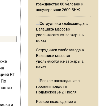
гражданство 88 человек и
аннулировали 2600 ВНЖ
Сотрудники хлебозавода в
Балашихе массово
акже
увольняются из-за жары в
цехах
тия
кцией RT
 По
пастах
Резкое похолодание с
риска и