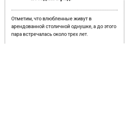
Отметим, что влюбленные живут в
арендованной столичной однушке, а до этого
пара встречалась около трех лет.
Ранее Вести Московского региона
сообщали
, что сын Наташи Королевой Архип
отказался от помощи матери.
БОЛЬШЕ АКТУАЛЬНЫХ НОВОСТЕЙ И ЭКСКЛЮЗИВНЫХ
ВИДЕО В ТЕЛЕГРАМ-КАНАЛЕ "ВЕСТИ МОСКОВСКОГО
РЕГИОНА".
ПОДПИШИСЬ!
ПОДПИСЫВАЙТЕСЬ НА МОСРЕГИОН: