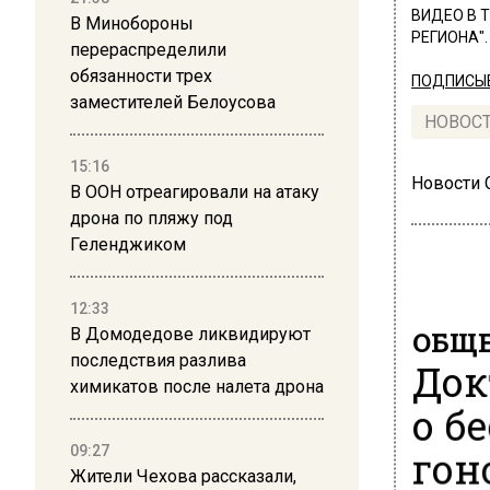
ВИДЕО В 
В Минобороны
РЕГИОНА".
перераспределили
обязанности трех
ПОДПИСЫВ
заместителей Белоусова
НОВОС
15:16
Новости
В ООН отреагировали на атаку
дрона по пляжу под
Геленджиком
12:33
ОБЩЕ
В Домодедове ликвидируют
последствия разлива
Док
химикатов после налета дрона
о б
гон
09:27
Жители Чехова рассказали,