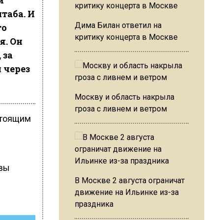
и
таба. И
Дима Билан ответил на
то
критику концерта в Москве
я. Он
 за
л через
Москву и область накрыла
гроза с ливнем и ветром
стоящим
квы
В Москве 2 августа ограничат
движение на Ильинке из-за
праздника