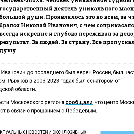
Человек-эпоха. Человек уникальной судьбы 
государственный деятель уникального масш
большой души. Проявлялось это во всем, за ч
брался Николай Иванович, с чем соприкасалс
всегда искренне и глубоко переживал за дело,
результат. За людей. За страну. Все пропуска
душу.
 Иванович до последнего был верен России, был на
ом. Рыжков в 2003-2023 годах был сенатором от
дской области.
ести Московского региона
сообщали
, что центр Мос
ют в связи с прощанием с Лебедевым.
КТУАЛЬНЫХ НОВОСТЕЙ И ЭКСКЛЮЗИВНЫХ