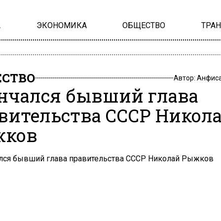
А
ЭКОНОМИКА
ОБЩЕСТВО
ТРА
СТВО
Автор:
Анфиса
нчался бывший глава
вительства СССР Никол
жков