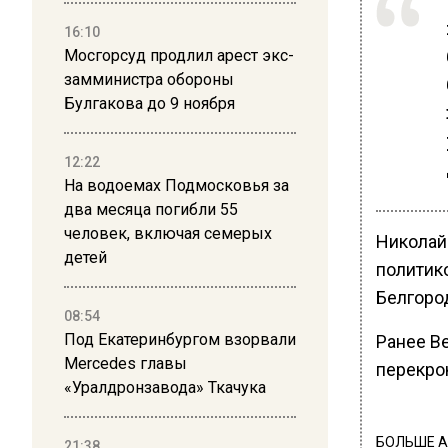
16:10
Мосгорсуд продлил арест экс-
замминистра обороны
Булгакова до 9 ноября
12:22
На водоемах Подмосковья за
два месяца погибли 55
человек, включая семерых
Николай
детей
политик
Белгоро
08:54
Под Екатеринбургом взорвали
Ранее В
Mercedes главы
перекро
«Уралдронзавода» Ткачука
БОЛЬШЕ А
21:38