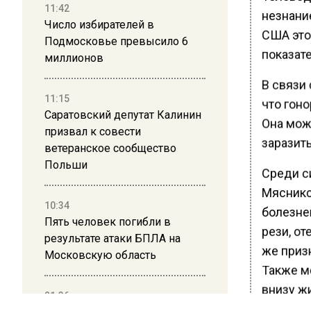
11:42
незнани
Число избирателей в
США это
Подмосковье превысило 6
показате
миллионов
В связи 
11:15
что гоно
Саратовский депутат Калинин
Она мож
призвал к совести
заразить
ветеранское сообщество
Польши
Среди с
Мяснико
10:34
болезне
Пять человек погибли в
рези, от
результате атаки БПЛА на
же призн
Московскую область
Также м
внизу жи
21:36
обоих п