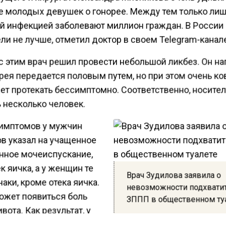
е молодых девушек о гонорее. Между тем только лишь
й инфекцией заболевают миллион граждан. В России
ли не лучше, отметил доктор в своем Telegram-канал
с этим врач решил провести небольшой ликбез. Он н
рея передается половым путем, но при этом очень ко
ет протекать бессимптомно. Соответственно, носите
 несколько человек.
имптомов у мужчин
в указал на учащенное
нное мочеиспускание,
ек яичка, а у женщин те
Врач Зудилова заявила о
аки, кроме отека яичка.
невозможности подхвати
ожет появиться боль
ЗППП в общественном ту
вота. Как результат, у
олов возникает риск бесплодия. В запущенной форме