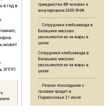
гражданство 88 человек и
 в год в
аннулировали 2600 ВНЖ
е.
апомнил,
варна.
ль может
Сотрудники хлебозавода в
Балашихе массово
увольняются из-за жары в
цехах
ть
алете
Резкое похолодание с
 —