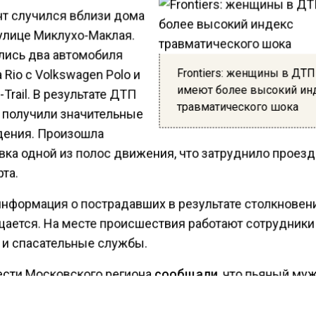
т случился вблизи дома
улице Миклухо-Маклая.
лись два автомобиля
Frontiers: женщины в ДТП
a Rio с Volkswagen Polo и
имеют более высокий ин
-Trail. В результате ДТП
травматического шока
получили значительные
ения. Произошла
вка одной из полос движения, что затруднило проезд
та.
информация о пострадавших в результате столкновен
щается. На месте происшествия работают сотрудники
 и спасательные службы.
ести Московского региона
сообщали
, что пьяный му
ил пункт выдачи маркетплейса в Подмосковье.