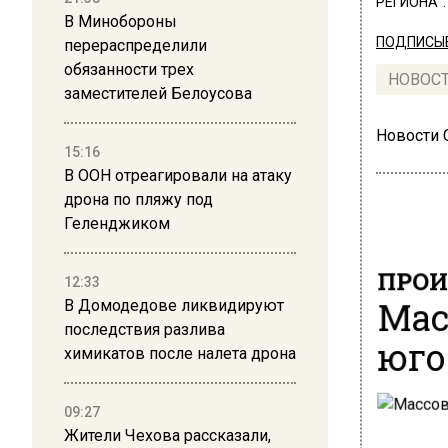
РЕГИОНА".
В Минобороны
ПОДПИСЫВ
перераспределили
обязанности трех
НОВОС
заместителей Белоусова
Новости
15:16
В ООН отреагировали на атаку
дрона по пляжу под
Геленджиком
ПРОИ
12:33
Мас
В Домодедове ликвидируют
последствия разлива
юго
химикатов после налета дрона
09:27
Жители Чехова рассказали,