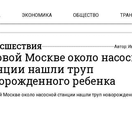
А
ЭКОНОМИКА
ОБЩЕСТВО
ТРА
СШЕСТВИЯ
Автор:
И
овой Москве около насо
нции нашли труп
орожденного ребенка