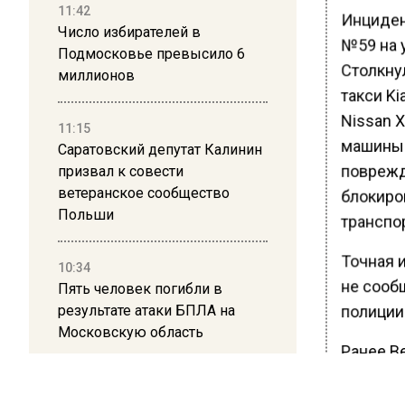
11:42
Инциден
Число избирателей в
№59 на 
Подмосковье превысило 6
Столкну
миллионов
такси Ki
Nissan X
11:15
машины 
Саратовский депутат Калинин
поврежд
призвал к совести
ветеранское сообщество
блокиро
Польши
транспор
Точная 
10:34
не сооб
Пять человек погибли в
результате атаки БПЛА на
полиции
Московскую область
Ранее В
разгром
21:36