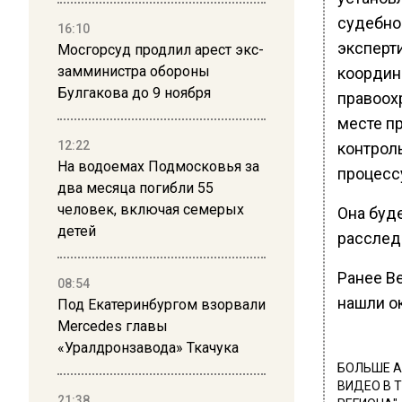
судебно
16:10
эксперт
Мосгорсуд продлил арест экс-
замминистра обороны
координ
Булгакова до 9 ноября
правоох
месте п
12:22
контрол
На водоемах Подмосковья за
процесс
два месяца погибли 55
человек, включая семерых
Она буд
детей
расслед
Ранее В
08:54
нашли о
Под Екатеринбургом взорвали
Mercedes главы
«Уралдронзавода» Ткачука
БОЛЬШЕ А
ВИДЕО В 
21:38