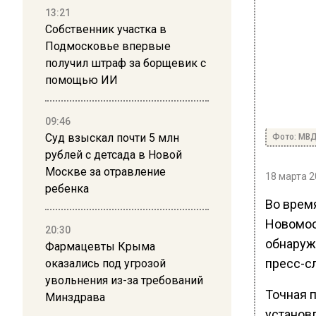
13:21
Собственник участка в
Подмосковье впервые
получил штраф за борщевик с
помощью ИИ
09:46
Суд взыскал почти 5 млн
Фото: МВ
рублей с детсада в Новой
Москве за отравление
18 марта 2
ребенка
Во время
Новомос
20:30
обнаруж
Фармацевты Крыма
пресс-с
оказались под угрозой
увольнения из-за требований
Точная 
Минздрава
установ