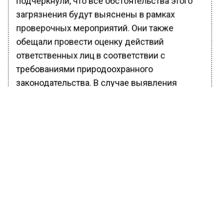
подчеркнули, что все обстоятельства этого
загрязнения будут выяснены в рамках
проверочных мероприятий. Они также
обещали провести оценку действий
ответственных лиц в соответствии с
требованиями природоохранного
законодательства. В случае выявления
нарушений будут приняты соответствующие
меры прокурорского реагирования.
Ранее Вести Московского
региона
сообщали
, что останки человека
нашли около дома на проспекте Маршала
Жукова в Москве.
БОЛЬШЕ АКТУАЛЬНЫХ НОВОСТЕЙ И ЭКСКЛЮЗИВНЫХ
ВИДЕО В ТЕЛЕГРАМ-КАНАЛЕ "ВЕСТИ МОСКОВСКОГО