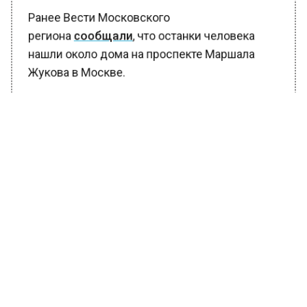
Ранее Вести Московского
региона
сообщали
, что останки человека
нашли около дома на проспекте Маршала
Жукова в Москве.
БОЛЬШЕ АКТУАЛЬНЫХ НОВОСТЕЙ И ЭКСКЛЮЗИВНЫХ
ВИДЕО В ТЕЛЕГРАМ-КАНАЛЕ "ВЕСТИ МОСКОВСКОГО
РЕГИОНА".
ПОДПИШИСЬ!
ПОДПИСЫВАЙТЕСЬ НА МОСРЕГИОН:
НОВОСТИ
ДЗЕН
ТЕЛЕГРАМ
Новости СМИ2