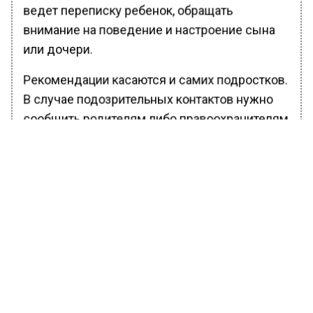
ведет переписку ребенок, обращать
внимание на поведение и настроение сына
или дочери.
Рекомендации касаются и самих подростков.
В случае подозрительных контактов нужно
сообщить родителям либо правоохранителям
через номер 102.
Ранее Вести Московского региона
сообщали
, что Бастрыкин сообщил о гибели
139 человек в теракте в «Крокус Сити Холле».
БОЛЬШЕ АКТУАЛЬНЫХ НОВОСТЕЙ И ЭКСКЛЮЗИВНЫХ
ВИДЕО В ТЕЛЕГРАМ-КАНАЛЕ "ВЕСТИ МОСКОВСКОГО
РЕГИОНА".
ПОДПИШИСЬ!