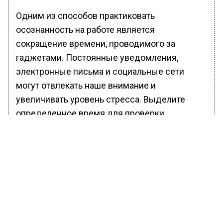
Одним из способов практиковать
осознанность на работе является
сокращение времени, проводимого за
гаджетами. Постоянные уведомления,
электронные письма и социальные сети
могут отвлекать наше внимание и
увеличивать уровень стресса. Выделите
определенное время для проверки
сообщений и соцсетей, чтобы избежать
многозадачности и сохранять
сосредоточенность.
Другим важным аспектом является
осознание важности перерывов. Хотя может
показаться, что перерывы могут привести к
потере времени, в долгосрочной