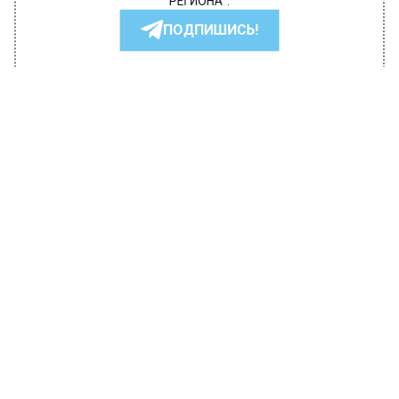
РЕГИОНА".
ПОДПИШИСЬ!
ПОДПИСЫВАЙТЕСЬ НА МОСРЕГИОН:
НОВОСТИ
ДЗЕН
ТЕЛЕГРАМ
Новости СМИ2
ОБЩЕСТВО
Автор:
Анфиса Слепцова
Путин поручил правительству
повысить МРОТ до 2030 года
опережающими темпами