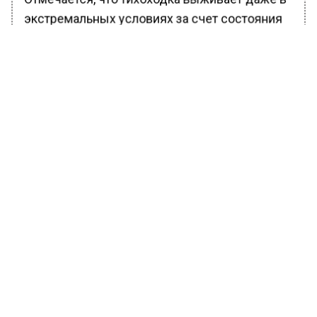
экстремальных условиях за счет состояния
анабиоза. Таким образом, этот
микроорганизм не гибнет ни в безводной
среде, ни в пространстве, где нет воздуха,
при минус 458 градусах по Фаренгейту
(температура около абсолютного нуля, при
которой погибает все молекулярное
движение).
Даже при облучении и экстремально
высоких температурах тихоходка выживет,
если впадет в состояние анабиоза
(называемое биостазом).
Замедление жизненных процессов
происходит за счет гели, которая есть внутри
клеток данного микроорганизма. Так вот,