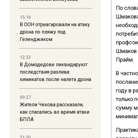
По слов
Шмакова,
15:16
В ООН отреагировали на атаку
необход
дрона по пляжу под
потреби
Геленджиком
профсою
Шмаков 
12:33
Прайм.
В Домодедове ликвидируют
последствия разлива
В частно
химикатов после налета дрона
послани
году в 
09:27
только 
Жители Чехова рассказали,
сумму м
как спасались во время атаки
минимал
БПЛА
Практик
21:50