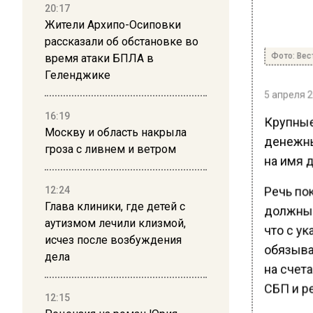
20:17
Жители Архипо-Осиповки
рассказали об обстановке во
Фото: Вес
время атаки БПЛА в
Геленджике
5 апреля 2
16:19
Крупные
Москву и область накрыла
денежны
гроза с ливнем и ветром
на имя 
Речь пок
12:24
Глава клиники, где детей с
должны 
аутизмом лечили клизмой,
что с ук
исчез после возбуждения
обязыва
дела
на счета
СБП и р
12:15