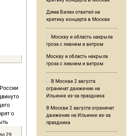
Дима Билан ответил на
критику концерта в Москве
Москву и область накрыла
гроза с ливнем и ветром
 России
двинуто
щего
В Москве 2 августа ограничат
орят о
движение на Ильинке из-за
ыть
праздника
до 29