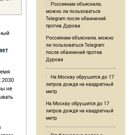
вный
Россиянам объяснили, можно
м
ли пользоваться Telegram
ает
после обвинений против
Дурова
ремя
 2030
зы не
ывать
На Москву обрушится до 17
литров дождя на квадратный
метр
в