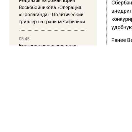
Рецензия на роман Юрия
Сбербанк
Воскобойникова «Операция
внедрить
«Пропаганда»: Политический
конкури
триллер на грани метафизики
удобную
08:45
Ранее В
Белгород попал под атаку
специал
беспилотников — жители
слышали взрывы
БОЛЬШЕ А
ВИДЕО В 
РЕГИОНА".
ПОДПИСЫВ
НОВОС
Новости