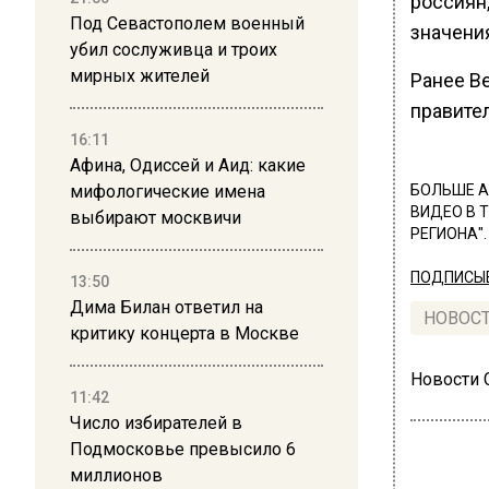
россиян,
Под Севастополем военный
значени
убил сослуживца и троих
мирных жителей
Ранее В
правите
16:11
Афина, Одиссей и Аид: какие
мифологические имена
БОЛЬШЕ А
ВИДЕО В 
выбирают москвичи
РЕГИОНА".
ПОДПИСЫВ
13:50
Дима Билан ответил на
НОВОС
критику концерта в Москве
Новости
11:42
Число избирателей в
Подмосковье превысило 6
миллионов