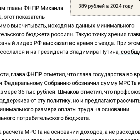
389 рублей в 2024 году
ам главы ФНПР Михаила
 этот показатель
имо высчитывать, исходя из данных минимального
тельского бюджета россиян. Такую точку зрения гла
зный лидер РФ высказал во время съезда. При это
сослался и на президента Владимира Путина,
сообщ
сти, глава ФНПР отметил, что глава государства во в
я Федеральному Собранию обозначил сумму МРОТа к
размере 35 тыс рублей. Шмаков отметил, что профсою
поддерживают эту политику, но и предлагают рассчит
инимального размера оплаты труда на основании
ьного потребительского бюджета.
а расчета МРОТа на основании доходов, а не расходо