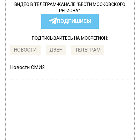
ВИДЕО В ТЕЛЕГРАМ-КАНАЛЕ "ВЕСТИ МОСКОВСКОГО
РЕГИОНА".
ПОДПИШИСЬ!
ПОДПИСЫВАЙТЕСЬ НА МОСРЕГИОН:
НОВОСТИ
ДЗЕН
ТЕЛЕГРАМ
Новости СМИ2
ОБЩЕСТВО
Автор:
Анфиса Слепцова
Минкульт Узбекистана отменил
«Артдокфест» после показа фильма о