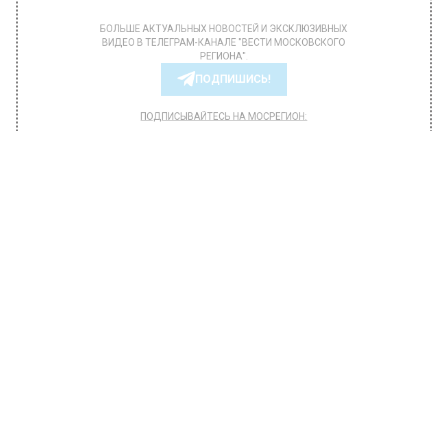
*Признан Минюстом иностранным агентом в
РФ.
БОЛЬШЕ АКТУАЛЬНЫХ НОВОСТЕЙ И ЭКСКЛЮЗИВНЫХ
ВИДЕО В ТЕЛЕГРАМ-КАНАЛЕ "ВЕСТИ МОСКОВСКОГО
РЕГИОНА".
ПОДПИШИСЬ!
ПОДПИСЫВАЙТЕСЬ НА МОСРЕГИОН:
НОВОСТИ
ДЗЕН
ТЕЛЕГРАМ
Новости СМИ2