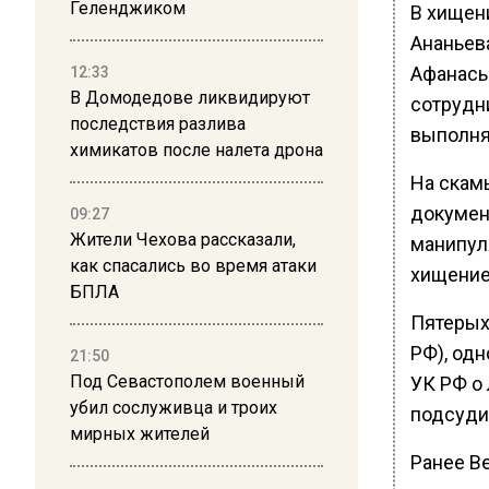
Геленджиком
В хищен
Ананьев
Афанась
12:33
В Домодедове ликвидируют
сотрудн
последствия разлива
выполня
химикатов после налета дрона
На скам
докумен
09:27
Жители Чехова рассказали,
манипул
как спасались во время атаки
хищение
БПЛА
Пятерых 
РФ), од
21:50
Под Севастополем военный
УК РФ о
убил сослуживца и троих
подсуди
мирных жителей
Ранее В