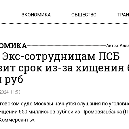
А
ЭКОНОМИКА
ОБЩЕСТВО
ТРА
НОМИКА
Автор:
Алла
: Экс-сотрудницам ПСБ
зит срок из-за хищения 
 руб
2024, 11:53
товском суде Москвы начнутся слушания по уголовн
хищении 650 миллионов рублей из Промсвязьбанка (П
Коммерсантъ».