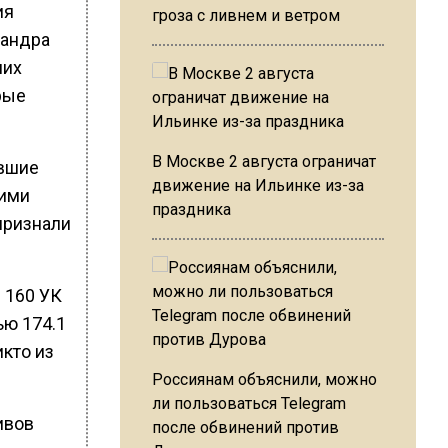
ия
гроза с ливнем и ветром
сандра
ших
рые
В Москве 2 августа ограничат
явшие
движение на Ильинке из-за
тими
праздника
признали
 160 УК
ью 174.1
кто из
Россиянам объяснили, можно
ли пользоваться Telegram
тивов
после обвинений против