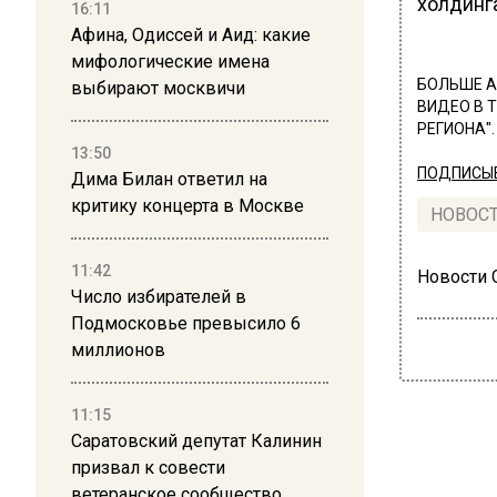
холдинга
16:11
Афина, Одиссей и Аид: какие
мифологические имена
БОЛЬШЕ А
выбирают москвичи
ВИДЕО В 
РЕГИОНА".
13:50
ПОДПИСЫВ
Дима Билан ответил на
критику концерта в Москве
НОВОС
11:42
Новости
Число избирателей в
Подмосковье превысило 6
миллионов
11:15
Саратовский депутат Калинин
призвал к совести
ветеранское сообщество