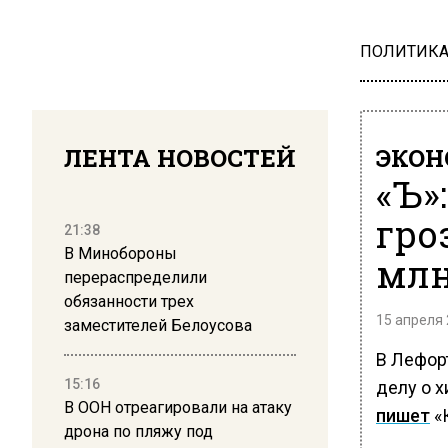
ПОЛИТИК
ЛЕНТА НОВОСТЕЙ
ЭКО
«Ъ»
гро
21:38
В Минобороны
млн
перераспределили
обязанности трех
15 апреля 
заместителей Белоусова
В Лефор
15:16
делу о 
В ООН отреагировали на атаку
пишет
«
дрона по пляжу под