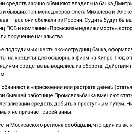
ии средств заочно обвиняют владельца банка Дмитр
а и бывших топ-менеджеров Олега Михалева и Алек
ева — все они сбежали из России. Судить будут быв
иц ПСБ и компании «Промсвязьнедвижимость», кото
ли поручение начальства.
ье подсудимых шесть экс-сотрудниц банка, оформл
ты на кредиты для офшорных фирм на Кипре. Под э
яциями средства выводились из оборота. Действия 
м.
обвиняют в «присвоении или растрате денег» (статья
ной бывшей работнице Промсвязьбанка вменяют стат
 легализации средств, добытых преступным путем. Ни
мых не признает своей вины.
ести Московского региона
сообщали
, что один из ак