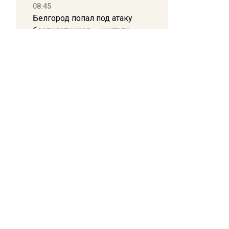
08:45
Белгород попал под атаку
беспилотников — жители
слышали взрывы
21:13
Подмосковные врачи спасли
младенца весом 650 граммов
16:58
В Москве 2 августа ограничат
движение на Ильинке из-за
праздника
13:30
Путин указал Воробьеву на
большие долги Московской