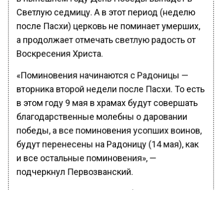
Светлую седмицу. А в этот период (неделю
после Пасхи) церковь не поминает умерших,
а продолжает отмечать светлую радость от
Воскресения Христа.
«Поминовения начинаются с Радоницы —
вторника второй недели после Пасхи. То есть
в этом году 9 мая в храмах будут совершать
благодарственные молебны о даровании
победы, а все поминовения усопших воинов,
будут перенесены на Радоницу (14 мая), как
и все остальные поминовения», —
подчеркнул Первозванский.
В Светлую седмицу даже обычные посты
отменяются для верующих в среду и
пятницу. В храмах богослужения