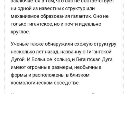
ни одной из известных структур или
механизмов образования галактик. Оно не
только гигантское, но и почти идеально
круглое.
Ученые также обнаружили схожую структуру
несколько лет назад, названную Гигантской
Дугой. И Большое Кольцо, и Гигантская Дуга
имеют огромные размеры, необычные
формы и расположены в близком
космологическом соседстве.
Исследователи предполагают, что Большое
Кольцо может быть связано с так
называемыми барионными акустическими
осцилляциями (БАО). БАО — это сферические
распределения галактик, встречающиеся во