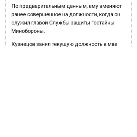
По предварительным данным, ему вменяют
ранее совершенное на должности, когда он
служил главой Службы защиты гостайны
Минобороны.
Кузнецов занял текущую должность в мае
2023 года. До этого 13 лет руководил 8-м
управлением Генерального штаба
Вооруженных Сил, отвечающее за защиту
государственной тайны.
Напомним, 23 апреля задержали
заместителя министра обороны РФ Тимура
Иванова. Его обвиняют в получении взятки в
особо крупном размере. По версии
следствия, чиновник отвечал за
строительство военных объектов и при этом